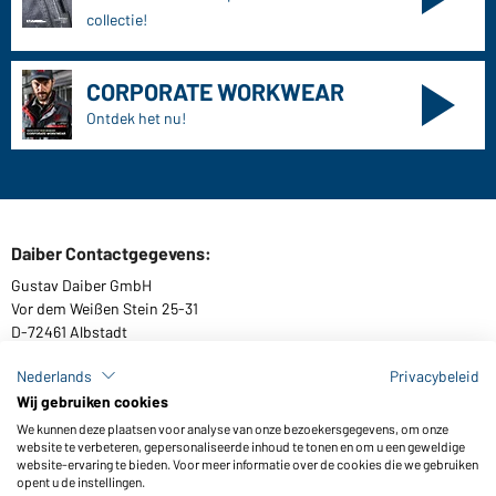
collectie!
CORPORATE WORKWEAR
Ontdek het nu!
Daiber Contactgegevens:
Gustav Daiber GmbH
Vor dem Weißen Stein 25-31
D-72461 Albstadt
Nederlands
Privacybeleid
Wij gebruiken cookies
Catalogi downloaden of bestellen
We kunnen deze plaatsen voor analyse van onze bezoekersgegevens, om onze
website te verbeteren, gepersonaliseerde inhoud te tonen en om u een geweldige
Naar de catalogi
website-ervaring te bieden. Voor meer informatie over de cookies die we gebruiken
opent u de instellingen.