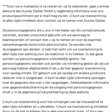
***Door uw e-mailadres in te voeren en ‘Ja’ te selecteren, gaat u ermee
akkoord dat Gustav Daiber GmbH u regelmatig informatie over ons
productassortiment per e-mail mag sturen. U kunt uw toestemming
te allen tijde intrekken door contact op te nemen met Gustav Daiber.
De persoonsgegevens die u ons in het kader van dit contactverzoek
verstrekt, worden uitsluitend gebruikt om uw aanvraag te
beantwoorden of contact met u op te nemen en voor de daarmee
samenhangende technische administratie. Ze worden niet
doorgegeven aan derden. U hebt het recht om uw toestemming te
allen tijde met werking voor de toekomst in te trekken. In dat geval
worden uw persoonsgegevens onmiddellijk gewist. Uw
persoonsgegevens worden ook zonder uw intrekking gewist als wij uw
aanvraag hebben afgehandeld of als u de hier gegeven toestemming
voor opslag intrekt. Dit gebeurt ook als opslag om andere juridische
redenen niet is toegestaan. U kunt te allen tijde informatie opvragen
over de gegevens die over u zijn opgeslagen. Gedetailleerde informatie
over gegevensbescherming en de omgang met persoonsgegevens
vindt u in de algemene privacyverklaring op deze website.
U kunt uw toestemming voor het ontvangen van de nieuwsbrief te
allen tijde intrekken en u afmelden. U kunt uw toestemming intrekken
door op de link te klikken die in elke nieuwsbrief staat, of door een