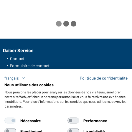
Daiber Service
Contact
Formulaire de contact
Frais de transport
français
Politique de confidentialité
FAQ / Manuel d' utilisation
Nous utilisons des cookies
Vérifier le stock
Nous pouvons les placer pour analyser les données de nos visiteurs, améliorer
Reporting system according to whistleblower protection act
notre site Web, afficher un contenu personnalisé et vous faire vivre une expérience
inoubliable. Pour plus d'informations sur les cookies que nous utilisons, ouvrez les
Fonctions et entretien
paramètres.
Caractéristiques du produit
Nécessaire
Performance
Conseils d'entretien
Tailles
Fonctionnel
La publicité