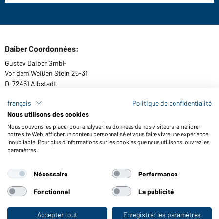
Daiber Coordonnées:
Gustav Daiber GmbH
Vor dem Weißen Stein 25-31
D-72461 Albstadt
français
Politique de confidentialité
Nous utilisons des cookies
Télécharger ou commander catalogues
Nous pouvons les placer pour analyser les données de nos visiteurs, améliorer
notre site Web, afficher un contenu personnalisé et vous faire vivre une expérience
Lien aux catalogues
inoubliable. Pour plus d'informations sur les cookies que nous utilisons, ouvrez les
paramètres.
Nécessaire
Performance
Conditions générales
Mentions légales
Protection des données
Paramètre de cookies
Accessibilité
Fonctionnel
La publicité
© 2026 Daiber
Accepter tout
Enregistrer les paramètres
Vers la boutique pour particuliers