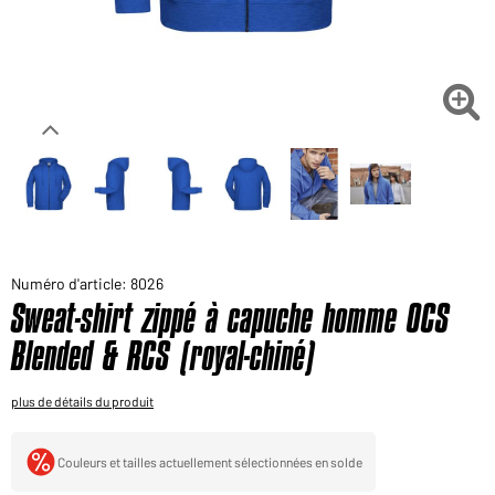
Voudriez-vous acheter des produits pour votre besoin
privé?
Chemin d'accès au shop des clients finaux

Numéro d'article: 8026
Sweat-shirt zippé à capuche homme OCS
Blended & RCS (royal-chiné)
plus de détails du produit
Couleurs et tailles actuellement sélectionnées en solde