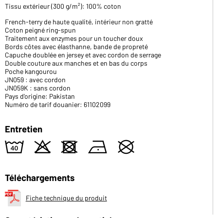
Tissu extérieur (300 g/m²): 100% coton
French-terry de haute qualité, intérieur non gratté
Coton peigné ring-spun
Traitement aux enzymes pour un toucher doux
Bords côtes avec élasthanne, bande de propreté
Capuche doublée en jersey et avec cordon de serrage
Double couture aux manches et en bas du corps
Poche kangourou
JN059 : avec cordon
JN059K : sans cordon
Pays d'origine: Pakistan
Numéro de tarif douanier: 61102099
Entretien
8
o
d
n
U
Téléchargements
Fiche technique du produit