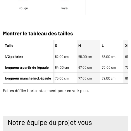
rouge
royal
Montrer le tableau des tailles
Taille
S
M
L
XL
1/2 poitrine
52,00 cm
55,00 cm
58,00 cm
61,
longueur à partir de l'épaule
64,00 cm
67,00 cm
70,00 cm
73,
longueur manche incl. épaule
75,00 cm
77,00 cm
79,00 cm
81,
Faites défiler horizontalement pour en voir plus.
Notre équipe du projet vous