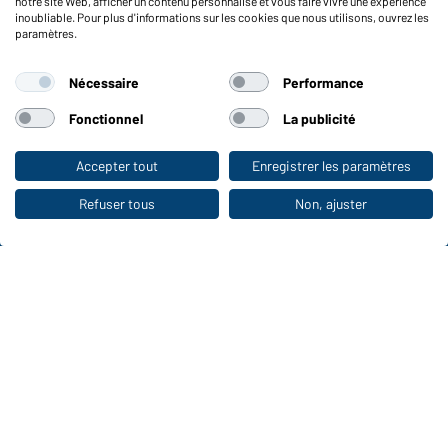
notre site Web, afficher un contenu personnalisé et vous faire vivre une expérience
Reporting system according to whistleblower protection act
inoubliable. Pour plus d'informations sur les cookies que nous utilisons, ouvrez les
paramètres.
Fonctions et entretien
Nécessaire
Performance
Caractéristiques du produit
Conseils d'entretien
Fonctionnel
La publicité
Tailles
Couleurs
Accepter tout
Enregistrer les paramètres
Vers la boutique pour particuliers
Refuser tous
Non, ajuster
WORKWEAR COLLECTION
Le choix idéal pour les professionnels :
découvrir la collection !
CORPORATE WORKWEAR
Grande présentation pour les entreprises :
Découvrir le catalogue !