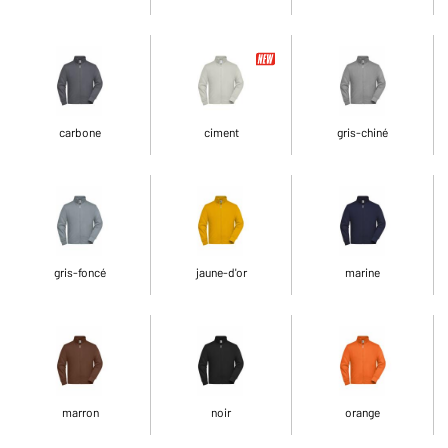
carbone
ciment
gris-chiné
gris-foncé
jaune-d'or
marine
marron
noir
orange