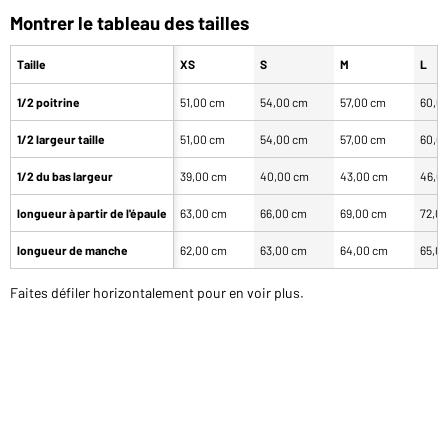
Montrer le tableau des tailles
Taille
XS
S
M
L
1/2 poitrine
51,00 cm
54,00 cm
57,00 cm
60,0
1/2 largeur taille
51,00 cm
54,00 cm
57,00 cm
60,0
1/2 du bas largeur
39,00 cm
40,00 cm
43,00 cm
46,0
longueur à partir de l'épaule
63,00 cm
66,00 cm
69,00 cm
72,0
longueur de manche
62,00 cm
63,00 cm
64,00 cm
65,0
Faites défiler horizontalement pour en voir plus.