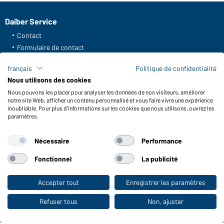
Daiber Service
Contact
Formulaire de contact
Frais de transport
français
Politique de confidentialité
FAQ / Manuel d' utilisation
Nous utilisons des cookies
Vérifier le stock
Nous pouvons les placer pour analyser les données de nos visiteurs, améliorer
Reporting system according to whistleblower protection act
notre site Web, afficher un contenu personnalisé et vous faire vivre une expérience
inoubliable. Pour plus d'informations sur les cookies que nous utilisons, ouvrez les
Fonctions et entretien
paramètres.
Caractéristiques du produit
Nécessaire
Performance
Conseils d'entretien
Tailles
Fonctionnel
La publicité
Couleurs
Accepter tout
Enregistrer les paramètres
Vers la boutique pour particuliers
WORKWEAR COLLECTION
Refuser tous
Non, ajuster
Le choix idéal pour les professionnels :
découvrir la collection !