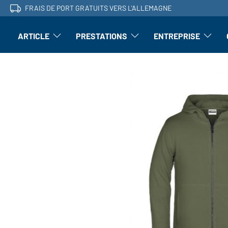
FRAIS DE PORT GRATUITS VERS L'ALLEMAGNE
ARTICLE
PRESTATIONS
ENTREPRISE
l'article : Ouvrir le sous-menu
Perfectionnement : ouvrir le sous-men
L'entrepri