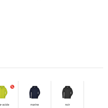
s
e-acide
marine
noir