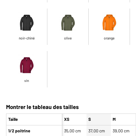
noir-chiné
olive
orange
vin
Montrer le tableau des tailles
Taille
XS
S
M
1/2 poitrine
35,00 cm
37,00 cm
39,00 cm