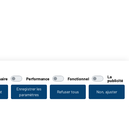
La
aire
Performance
Fonctionnel
publicité
Enregistrer les
ut
Refuser tous
Non, ajuster
paramètres
Vu en dernier