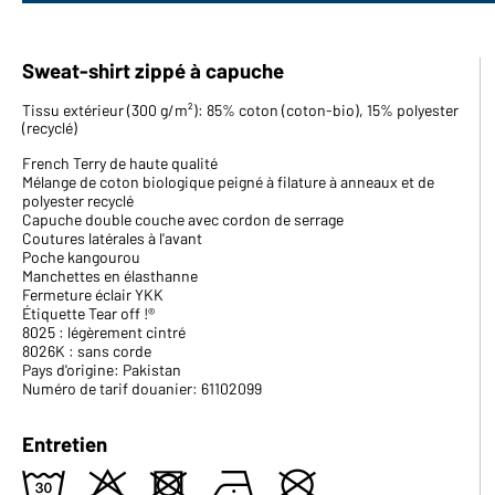
Sweat-shirt zippé à capuche
Tissu extérieur (300 g/m²): 85% coton (coton-bio), 15% polyester
(recyclé)
French Terry de haute qualité
Mélange de coton biologique peigné à filature à anneaux et de
polyester recyclé
Capuche double couche avec cordon de serrage
Coutures latérales à l'avant
Poche kangourou
Manchettes en élasthanne
Fermeture éclair YKK
Étiquette Tear off !®
8025 : légèrement cintré
8026K : sans corde
Pays d'origine: Pakistan
Numéro de tarif douanier: 61102099
Entretien
w
o
d
n
U