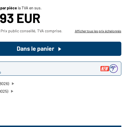
Devenez client maintenant!
 par pièce
la TVA en sus.
,93 EUR
Voudriez-vous acheter des
produits pour votre besoin privé?
Prix public conseillé, TVA comprise.
Afficher tous les prix échelonnés
Chemin d'accès au shop des
clients finaux
Dans le panier
o
8026)
8025)