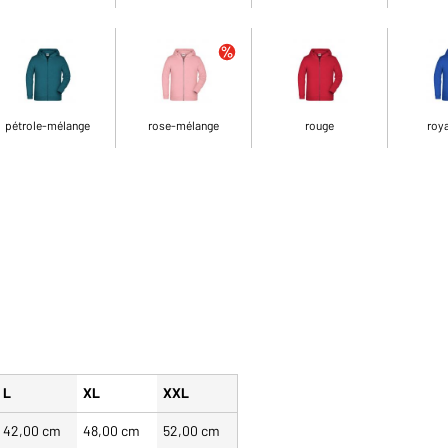
pétrole-mélange
rose-mélange
rouge
roya
L
XL
XXL
42,00 cm
48,00 cm
52,00 cm