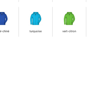
l-chiné
turquoise
vert-citron