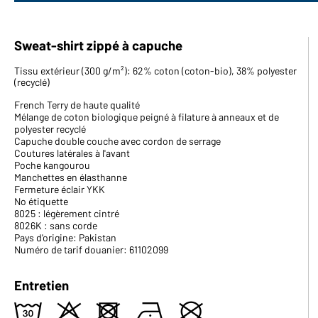
Sweat-shirt zippé à capuche
Tissu extérieur (300 g/m²): 62% coton (coton-bio), 38% polyester
(recyclé)
French Terry de haute qualité
Mélange de coton biologique peigné à filature à anneaux et de
polyester recyclé
Capuche double couche avec cordon de serrage
Coutures latérales à l'avant
Poche kangourou
Manchettes en élasthanne
Fermeture éclair YKK
No étiquette
8025 : légèrement cintré
8026K : sans corde
Pays d'origine: Pakistan
Numéro de tarif douanier: 61102099
Entretien
w
o
d
n
U