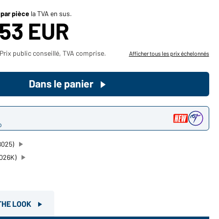
Devenez client maintenant!
 par pièce
la TVA en sus.
,53 EUR
Voudriez-vous acheter des
produits pour votre besoin privé?
Prix public conseillé, TVA comprise.
Afficher tous les prix échelonnés
Chemin d'accès au shop des
clients finaux
Dans le panier
o
8025)
8026K)
THE LOOK