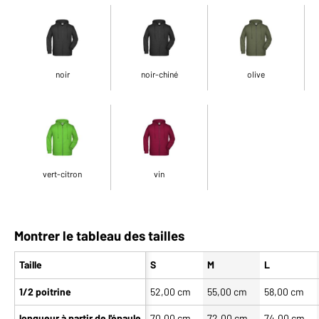
noir
noir-chiné
olive
vert-citron
vin
Montrer le tableau des tailles
Taille
S
M
L
1/2 poitrine
52,00 cm
55,00 cm
58,00 cm
longueur à partir de l'épaule
70,00 cm
72,00 cm
74,00 cm