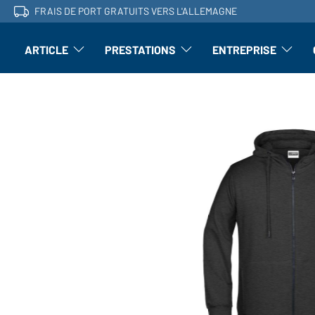
FRAIS DE PORT GRATUITS VERS L'ALLEMAGNE
ARTICLE
PRESTATIONS
ENTREPRISE
l'article : Ouvrir le sous-menu
Perfectionnement : ouvrir le sous-men
L'entrepri