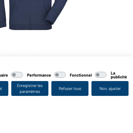
puche (marine)
La
aire
Performance
Fonctionnel
publicité
Enregistrer les
ut
Refuser tous
Non, ajuster
paramètres
Vu en dernier