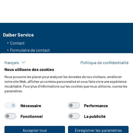
Daiber Service
Contact
Formulaire de contact
Frais de transport
français
Politique de confidentialité
FAQ / Manuel d' utilisation
Nous utilisons des cookies
Vérifier le stock
Nous pouvons les placer pour analyser les données de nos visiteurs, améliorer
Reporting system according to whistleblower protection act
notre site Web, afficher un contenu personnalisé et vous faire vivre une expérience
inoubliable. Pour plus d'informations sur les cookies que nous utilisons, ouvrez les
Fonctions et entretien
paramètres.
Caractéristiques du produit
Nécessaire
Performance
Conseils d'entretien
Tailles
Fonctionnel
La publicité
Couleurs
Accepter tout
Enregistrer les paramètres
Vers la boutique pour particuliers