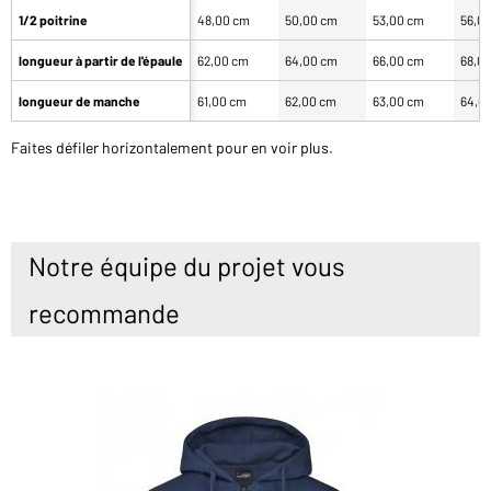
1/2 poitrine
48,00 cm
50,00 cm
53,00 cm
56,0
longueur à partir de l'épaule
62,00 cm
64,00 cm
66,00 cm
68,0
longueur de manche
61,00 cm
62,00 cm
63,00 cm
64,0
Faites défiler horizontalement pour en voir plus.
Notre équipe du projet vous
recommande