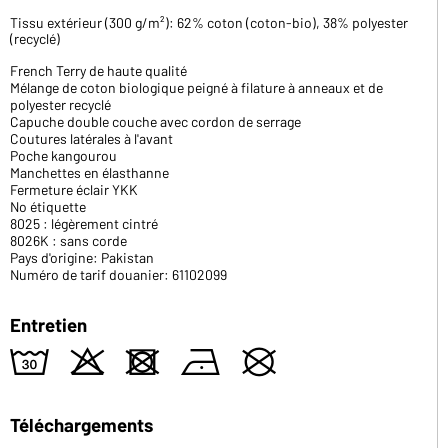
Tissu extérieur (300 g/m²): 62% coton (coton-bio), 38% polyester
(recyclé)
French Terry de haute qualité
Mélange de coton biologique peigné à filature à anneaux et de
polyester recyclé
Capuche double couche avec cordon de serrage
Coutures latérales à l'avant
Poche kangourou
Manchettes en élasthanne
Fermeture éclair YKK
No étiquette
8025 : légèrement cintré
8026K : sans corde
Pays d'origine: Pakistan
Numéro de tarif douanier: 61102099
Entretien
w
o
d
n
U
Téléchargements