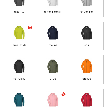
graphite
gris chiné clair
gris-chiné
jaune-acide
marine
noir
noir-chiné
olive
orange