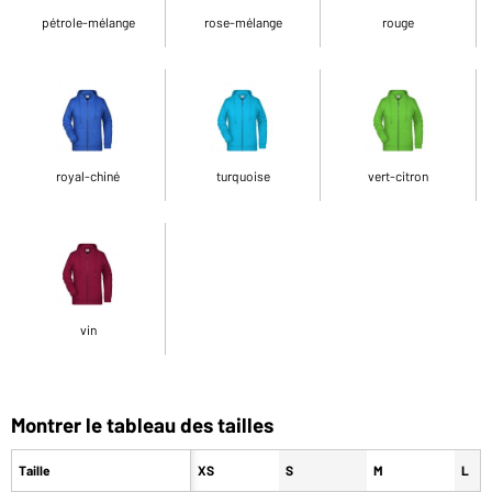
pétrole-mélange
rose-mélange
rouge
royal-chiné
turquoise
vert-citron
vin
Montrer le tableau des tailles
Taille
XS
S
M
L