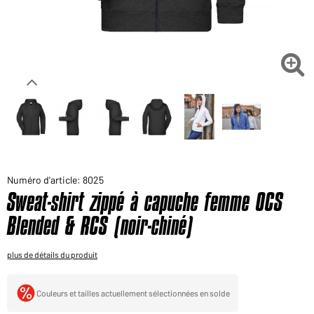
Voudriez-vous acheter des produits pour votre besoin
privé?
Chemin d'accès au shop des clients finaux

Numéro d'article: 8025
Sweat-shirt zippé à capuche femme OCS
Blended & RCS (noir-chiné)
plus de détails du produit
Couleurs et tailles actuellement sélectionnées en solde