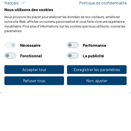
français
Politique de confidentialité
FAQ / Manuel d' utilisation
Nous utilisons des cookies
Vérifier le stock
Nous pouvons les placer pour analyser les données de nos visiteurs, améliorer
Reporting system according to whistleblower protection act
notre site Web, afficher un contenu personnalisé et vous faire vivre une expérience
inoubliable. Pour plus d'informations sur les cookies que nous utilisons, ouvrez les
Fonctions et entretien
paramètres.
Caractéristiques du produit
Nécessaire
Performance
Conseils d'entretien
Tailles
Fonctionnel
La publicité
Couleurs
Accepter tout
Enregistrer les paramètres
Vers la boutique pour particuliers
WORKWEAR COLLECTION
Refuser tous
Non, ajuster
Le choix idéal pour les professionnels :
découvrir la collection !
CORPORATE WORKWEAR
Grande présentation pour les entreprises :
Découvrir le catalogue !