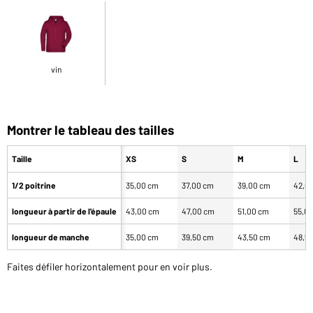
vin
Montrer le tableau des tailles
Taille
XS
S
M
L
1/2 poitrine
35,00 cm
37,00 cm
39,00 cm
42,0
longueur à partir de l'épaule
43,00 cm
47,00 cm
51,00 cm
55,0
longueur de manche
35,00 cm
39,50 cm
43,50 cm
48,5
Faites défiler horizontalement pour en voir plus.