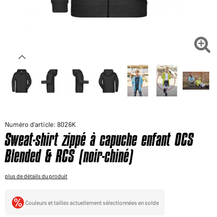
Voudriez-vous acheter des produits pour votre besoin
privé?
Chemin d'accès au shop des clients finaux

Numéro d'article: 8026K
Sweat-shirt zippé à capuche enfant OCS
Blended & RCS (noir-chiné)
plus de détails du produit
Couleurs et tailles actuellement sélectionnées en solde