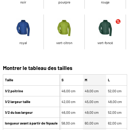
noir
pourpre
rouge
royal
vert-citron
vert-foncé
Montrer le tableau des tailles
Taille
S
M
L
1/2 poitrine
46,00 cm
49,00 cm
52,00 cm
1/2 largeur taille
42,00 cm
45,00 cm
48,00 cm
1/2 du bas largeur
46,00 cm
49,00 cm
52,00 cm
longueur avant à partir de l'épaule
58,00 cm
60,00 cm
62,00 cm