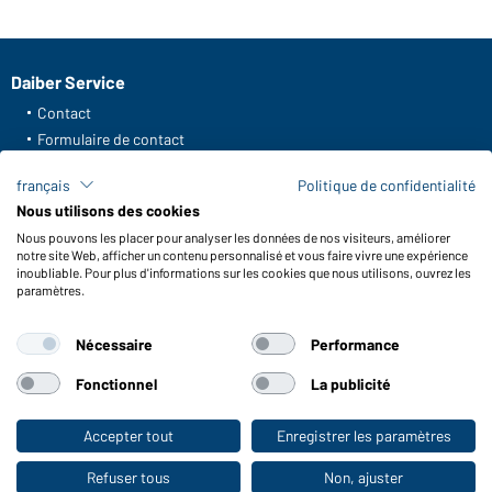
Daiber Service
Contact
Formulaire de contact
Frais de transport
français
Politique de confidentialité
FAQ / Manuel d' utilisation
Nous utilisons des cookies
Vérifier le stock
Nous pouvons les placer pour analyser les données de nos visiteurs, améliorer
Reporting system according to whistleblower protection act
notre site Web, afficher un contenu personnalisé et vous faire vivre une expérience
inoubliable. Pour plus d'informations sur les cookies que nous utilisons, ouvrez les
Fonctions et entretien
paramètres.
Caractéristiques du produit
Nécessaire
Performance
Conseils d'entretien
Tailles
Fonctionnel
La publicité
Couleurs
Accepter tout
Enregistrer les paramètres
Vers la boutique pour particuliers
WORKWEAR COLLECTION
Refuser tous
Non, ajuster