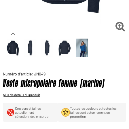
Voudriez-vous acheter des produits pour votre besoin
privé?
Chemin d'accès au shop des clients finaux

Numéro d'article: JN049
Veste micropolaire femme (marine)
plus de détails du produit
Couleurs et tailles
Toutes les couleurs et toutes les
actuellement
tailles sont actuellement en
sélectionnées en solde
promotion