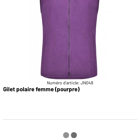
Numéro d'article: JN048
Gilet polaire femme (pourpre)
V