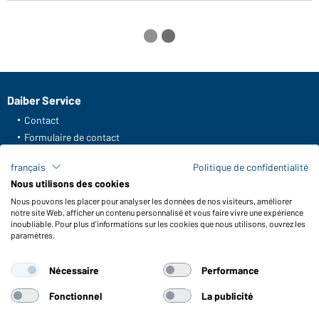
Daiber Service
Contact
Formulaire de contact
Frais de transport
français
Politique de confidentialité
FAQ / Manuel d' utilisation
Nous utilisons des cookies
Vérifier le stock
Nous pouvons les placer pour analyser les données de nos visiteurs, améliorer
Reporting system according to whistleblower protection act
notre site Web, afficher un contenu personnalisé et vous faire vivre une expérience
inoubliable. Pour plus d'informations sur les cookies que nous utilisons, ouvrez les
Fonctions et entretien
paramètres.
Caractéristiques du produit
Nécessaire
Performance
Conseils d'entretien
Tailles
Fonctionnel
La publicité
Couleurs