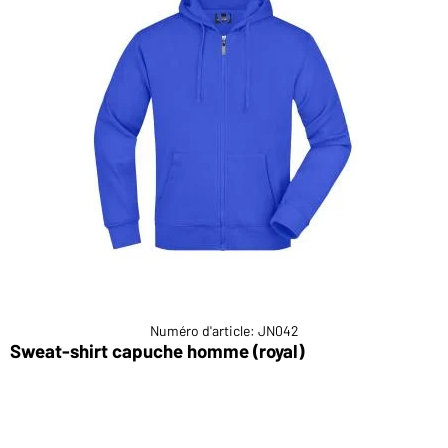
Numéro d'article: JN042
Sweat-shirt capuche homme (royal)
S