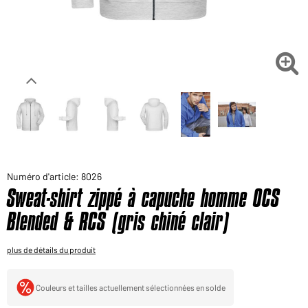
Voudriez-vous acheter des produits pour votre besoin
privé?
Chemin d'accès au shop des clients finaux

Numéro d'article: 8026
Sweat-shirt zippé à capuche homme OCS
Blended & RCS (gris chiné clair)
plus de détails du produit
Couleurs et tailles actuellement sélectionnées en solde