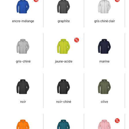
encre-mélange
graphite
gris chiné clair
gris-chiné
jaune-acide
marine
noir
noir-chiné
olive