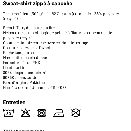
Sweat-shirt zippé à capuche
Tissu extérieur (300 g/m²): 62% coton (coton-bio), 38% polyester
(recyclé)
French Terry de haute qualité
Mélange de coton biologique peigné à filature à anneaux et de
polyester recyclé
Capuche double couche avec cordon de serrage
Coutures latérales à l'avant
Poche kangourou
Manchettes en élasthanne
Fermeture éclair YKK
No étiquette
8025 : légèrement cintré
8026K : sans corde
Pays d'origine: Pakistan
Numéro de tarif douanier: 61102099
Entretien
w
o
d
n
U