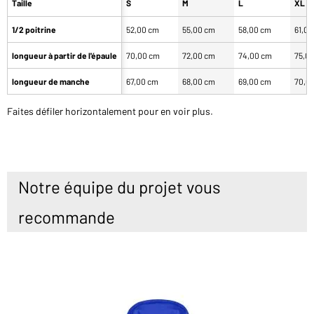
Taille
S
M
L
XL
1/2 poitrine
52,00 cm
55,00 cm
58,00 cm
61,0
longueur à partir de l'épaule
70,00 cm
72,00 cm
74,00 cm
75,0
longueur de manche
67,00 cm
68,00 cm
69,00 cm
70,0
Faites défiler horizontalement pour en voir plus.
Notre équipe du projet vous
recommande