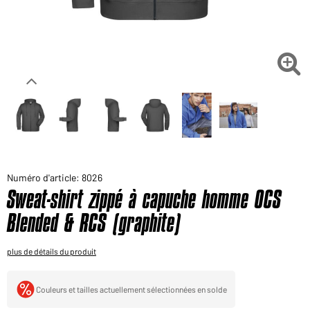
Voudriez-vous acheter des produits pour votre besoin
privé?
Chemin d'accès au shop des clients finaux

Numéro d'article: 8026
Sweat-shirt zippé à capuche homme OCS
Blended & RCS (graphite)
plus de détails du produit
Couleurs et tailles actuellement sélectionnées en solde