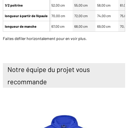
1/2 poitrine
52,00 cm
55,00 cm
58,00 cm
61,0
longueur à partir de l'épaule
70,00 cm
72,00 cm
74,00 cm
75,0
longueur de manche
67,00 cm
68,00 cm
69,00 cm
70,0
Faites défiler horizontalement pour en voir plus.
Notre équipe du projet vous
recommande