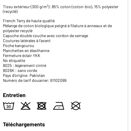
Tissu extérieur (300 g/m²): 85% coton (coton-bio), 15% polyester
(recyclé)
French Terry de haute qualité
Mélange de coton biologique peigné à filature à anneaux et de
polyester recyclé
Capuche double couche avec cordon de serrage
Coutures latérales à l'avant
Poche kangourou
Manchettes en élasthanne
Fermeture éclair YKK
No étiquette
8025 : légèrement cintré
8026K : sans corde
Pays d'origine: Pakistan
Numéro de tarif douanier: 61102099
Entretien
w
o
d
n
U
Téléchargements