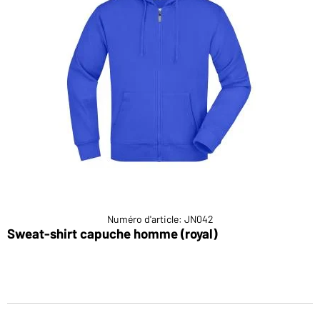
Numéro d'article: JN042
Sweat-shirt capuche homme (royal)
S