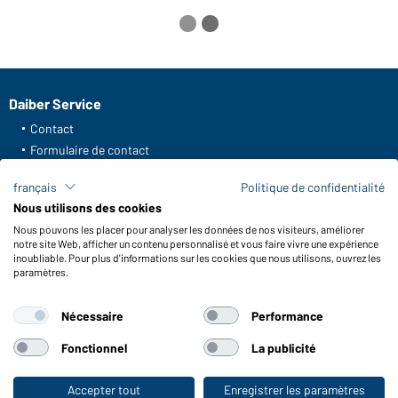
Daiber Service
Contact
Formulaire de contact
Frais de transport
français
Politique de confidentialité
FAQ / Manuel d' utilisation
Nous utilisons des cookies
Vérifier le stock
Nous pouvons les placer pour analyser les données de nos visiteurs, améliorer
Reporting system according to whistleblower protection act
notre site Web, afficher un contenu personnalisé et vous faire vivre une expérience
inoubliable. Pour plus d'informations sur les cookies que nous utilisons, ouvrez les
Fonctions et entretien
paramètres.
Caractéristiques du produit
Nécessaire
Performance
Conseils d'entretien
Tailles
Fonctionnel
La publicité
Couleurs
Accepter tout
Enregistrer les paramètres
Vers la boutique pour particuliers