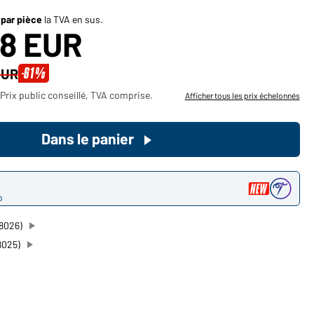
Devenez client maintenant!
 par pièce
la TVA en sus.
18 EUR
Voudriez-vous acheter des
-61%
EUR
produits pour votre besoin privé?
Prix public conseillé, TVA comprise.
Afficher tous les prix échelonnés
Chemin d'accès au shop des
clients finaux
Dans le panier
o
8026)
8025)