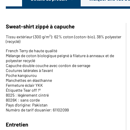
Sweat-shirt zippé à capuche
Tissu extérieur (300 g/m²): 62% coton (coton-bio), 38% polyester
(recyclé)
French Terry de haute qualité
Mélange de coton biologique peigné à filature à anneaux et de
polyester recyclé
Capuche double couche avec cordon de serrage
Coutures latérales à l'avant
Poche kangourou
Manchettes en élasthanne
Fermeture éclair YKK
Étiquette Tear off !®
8025 : légèrement cintré
8026K : sans corde
Pays d'origine: Pakistan
Numéro de tarif douanier: 61102099
Entretien