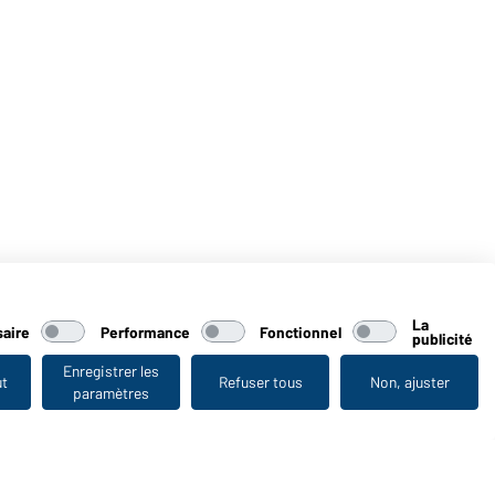
La
aire
Performance
Fonctionnel
publicité
Enregistrer les
ut
Refuser tous
Non, ajuster
paramètres
Vu en dernier