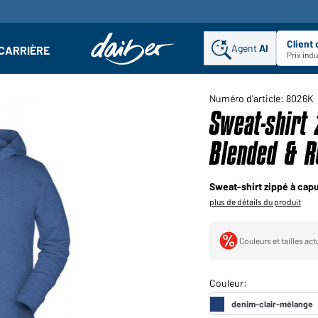
Client
Agent
AI
CARRIÈRE
u
se : Ouvrir le sous-menu
Prix ind
Numéro d'article: 8026K
Sweat-shirt
Blended & R
Sweat-shirt zippé à cap
plus de détails du produit
Couleurs et tailles ac