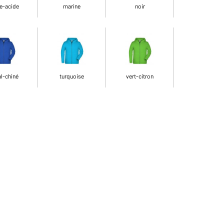
e-acide
marine
noir
l-chiné
turquoise
vert-citron