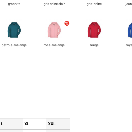
graphite
gris chiné clair
gris-chiné
jaun
pétrole-mélange
rose-mélange
rouge
roya
L
XL
XXL