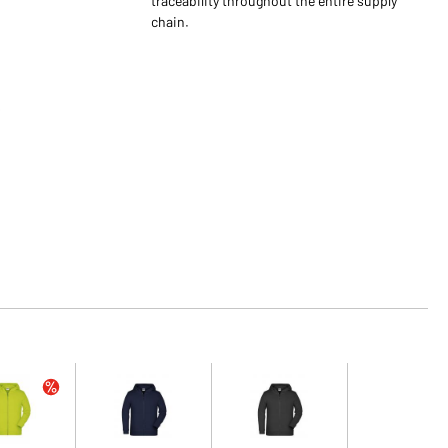
traceability throughout the entire supply
chain.
s