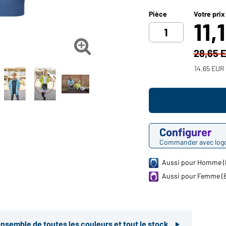
Pièce
Votre prix
11,

28,65 
14,65 EUR 
Configurer
Commander avec log
Aussi pour Homme (
Aussi pour Femme (
ensemble de toutes les couleurs et tout le stock