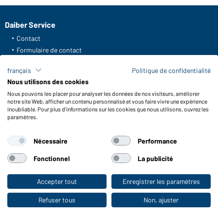
Daiber Service
Contact
Formulaire de contact
Frais de transport
français
Politique de confidentialité
FAQ / Manuel d' utilisation
Nous utilisons des cookies
Vérifier le stock
Nous pouvons les placer pour analyser les données de nos visiteurs, améliorer
Reporting system according to whistleblower protection act
notre site Web, afficher un contenu personnalisé et vous faire vivre une expérience
inoubliable. Pour plus d'informations sur les cookies que nous utilisons, ouvrez les
Fonctions et entretien
paramètres.
Caractéristiques du produit
Nécessaire
Performance
Conseils d'entretien
Tailles
Fonctionnel
La publicité
Couleurs
Accepter tout
Enregistrer les paramètres
Vers la boutique pour particuliers
WORKWEAR COLLECTION
Refuser tous
Non, ajuster
Le choix idéal pour les professionnels :