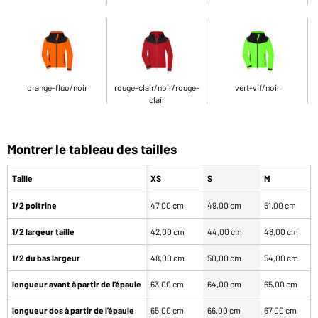
orange-fluo/noir
rouge-clair/noir/rouge-
vert-vif/noir
clair
Montrer le tableau des tailles
Taille
XS
S
M
1/2 poitrine
47,00 cm
49,00 cm
51,00 cm
1/2 largeur taille
42,00 cm
44,00 cm
48,00 cm
1/2 du bas largeur
48,00 cm
50,00 cm
54,00 cm
longueur avant à partir de l'épaule
63,00 cm
64,00 cm
65,00 cm
longueur dos à partir de l'épaule
65,00 cm
66,00 cm
67,00 cm