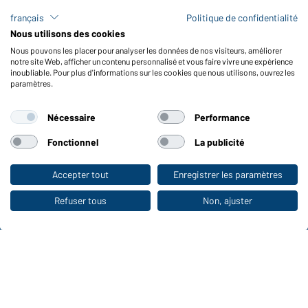
Formulaire de contact
français
Politique de confidentialité
Frais de transport
Nous utilisons des cookies
FAQ / Manuel d' utilisation
Nous pouvons les placer pour analyser les données de nos visiteurs, améliorer
Vérifier le stock
notre site Web, afficher un contenu personnalisé et vous faire vivre une expérience
Reporting system according to whistleblower protection act
inoubliable. Pour plus d'informations sur les cookies que nous utilisons, ouvrez les
paramètres.
Fonctions et entretien
Nécessaire
Performance
Caractéristiques du produit
Conseils d'entretien
Fonctionnel
La publicité
Tailles
Couleurs
Accepter tout
Enregistrer les paramètres
Vers la boutique pour particuliers
Refuser tous
Non, ajuster
WORKWEAR COLLECTION
Le choix idéal pour les professionnels :
découvrir la collection !
CORPORATE WORKWEAR
Grande présentation pour les entreprises :