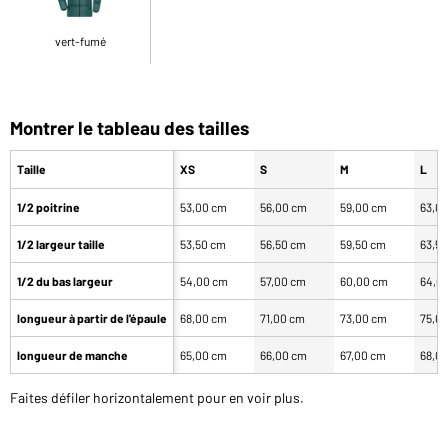
vert-fumé
Montrer le tableau des tailles
Taille
XS
S
M
L
1/2 poitrine
53,00 cm
56,00 cm
59,00 cm
63,0
1/2 largeur taille
53,50 cm
56,50 cm
59,50 cm
63,5
1/2 du bas largeur
54,00 cm
57,00 cm
60,00 cm
64,0
longueur à partir de l'épaule
68,00 cm
71,00 cm
73,00 cm
75,0
longueur de manche
65,00 cm
66,00 cm
67,00 cm
68,0
Faites défiler horizontalement pour en voir plus.