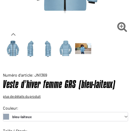
Voudriez-vous acheter des produits pour votre besoin
privé?
Chemin d'accès au shop des clients finaux

Numéro d'article: JN1369
Veste d’hiver femme GRS (bleu-laiteux)
plus de détails du produit