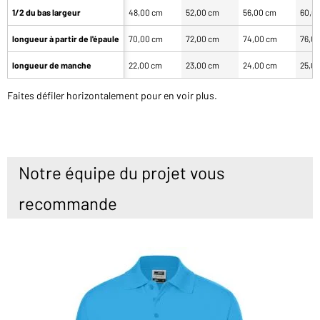
1/2 du bas largeur
48,00 cm
52,00 cm
56,00 cm
60,0
longueur à partir de l'épaule
70,00 cm
72,00 cm
74,00 cm
76,0
longueur de manche
22,00 cm
23,00 cm
24,00 cm
25,0
Faites défiler horizontalement pour en voir plus.
Notre équipe du projet vous
recommande