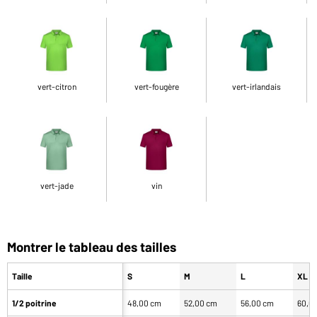
vert-citron
vert-fougère
vert-irlandais
vert-jade
vin
Montrer le tableau des tailles
Taille
S
M
L
XL
1/2 poitrine
48,00 cm
52,00 cm
56,00 cm
60,0