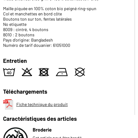
Maille piquée en 100% coton bio peigné ring-spun
Col et manchettes en bord côte
Boutons ton sur ton, fentes latérales
No etiquette
8009 : cintré, 4 boutons
8010 : 2 boutons
Pays d'origine: Bangladesh
Numéro de tarif douanier: 61051000
Entretien
8
o
d
n
U
Téléchargements
Fiche technique du produit
Caractéristiques des articles
Broderie
Cet article peut être brodé.