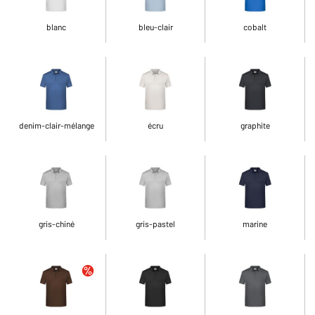
blanc
bleu-clair
cobalt
denim-clair-mélange
écru
graphite
gris-chiné
gris-pastel
marine