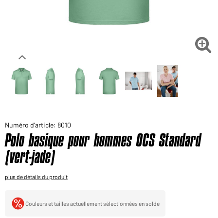
Voudriez-vous acheter des produits pour votre besoin
privé?
Chemin d'accès au shop des clients finaux

Numéro d'article: 8010
Polo basique pour hommes OCS Standard
(vert-jade)
plus de détails du produit
Couleurs et tailles actuellement sélectionnées en solde