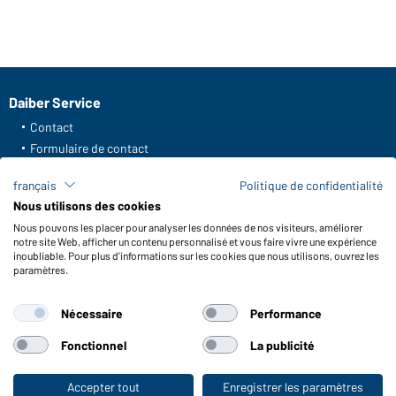
Daiber Service
Contact
Formulaire de contact
Frais de transport
français
Politique de confidentialité
FAQ / Manuel d' utilisation
Nous utilisons des cookies
Vérifier le stock
Nous pouvons les placer pour analyser les données de nos visiteurs, améliorer
Reporting system according to whistleblower protection act
notre site Web, afficher un contenu personnalisé et vous faire vivre une expérience
inoubliable. Pour plus d'informations sur les cookies que nous utilisons, ouvrez les
Fonctions et entretien
paramètres.
Caractéristiques du produit
Nécessaire
Performance
Conseils d'entretien
Tailles
Fonctionnel
La publicité
Couleurs
Accepter tout
Enregistrer les paramètres
Vers la boutique pour particuliers