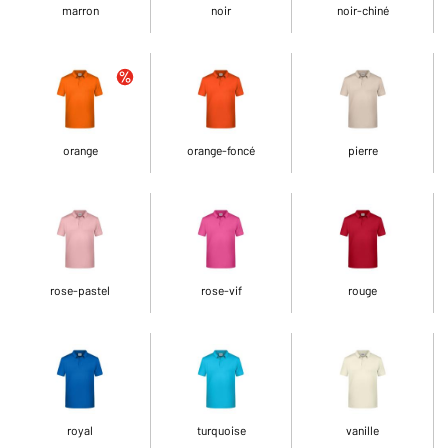
marron
noir
noir-chiné
orange
orange-foncé
pierre
rose-pastel
rose-vif
rouge
royal
turquoise
vanille