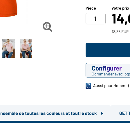
Pièce
Votre prix
14

18,35 EUR 
Configurer
Commander avec log
Aussi pour Homme (
ensemble de toutes les couleurs et tout le stock
GET 