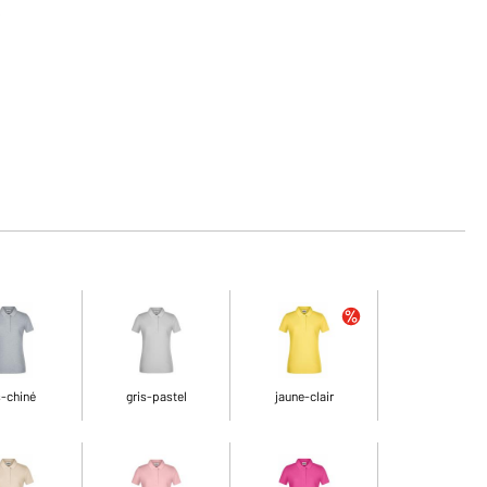
s
s-chiné
gris-pastel
jaune-clair