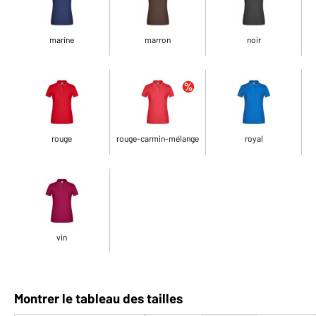
marine
marron
noir
rouge
rouge-carmin-mélange
royal
vin
Montrer le tableau des tailles