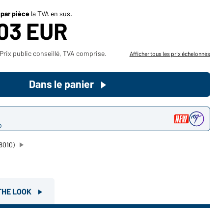
Devenez client maintenant!
 par pièce
la TVA en sus.
,03 EUR
Voudriez-vous acheter des
produits pour votre besoin privé?
Prix public conseillé, TVA comprise.
Afficher tous les prix échelonnés
Chemin d'accès au shop des
clients finaux
Dans le panier
o
8010)
THE LOOK