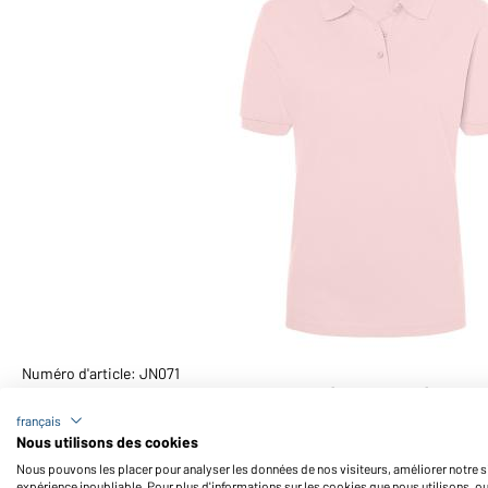
Numéro d'article: JN071
Polo piquée coupe ajustée femme (rose-clair)
français
Nous utilisons des cookies
Nous pouvons les placer pour analyser les données de nos visiteurs, améliorer notre si
expérience inoubliable. Pour plus d'informations sur les cookies que nous utilisons, o