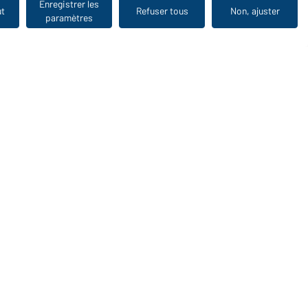
Enregistrer les
ut
Refuser tous
Non, ajuster
paramètres
Vu en dernier
WORKWEAR COLLECTION
Le choix idéal pour les professionnels : découvrir la
collection !
CORPORATE WORKWEAR
Grande présentation pour les entreprises : Découvrir le
catalogue !