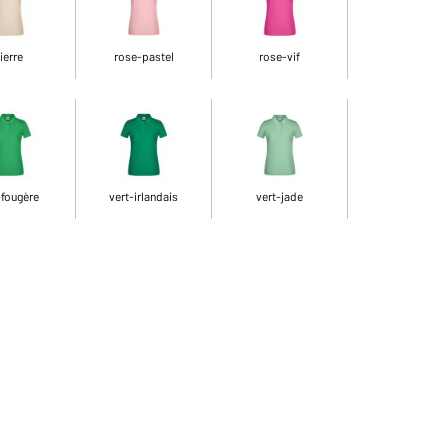
ierre
rose-pastel
rose-vif
-fougère
vert-irlandais
vert-jade