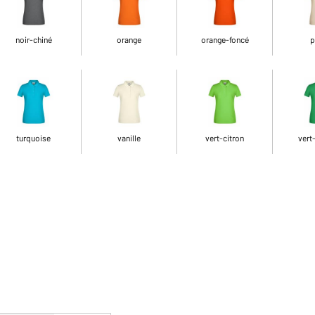
noir-chiné
orange
orange-foncé
p
turquoise
vanille
vert-citron
vert