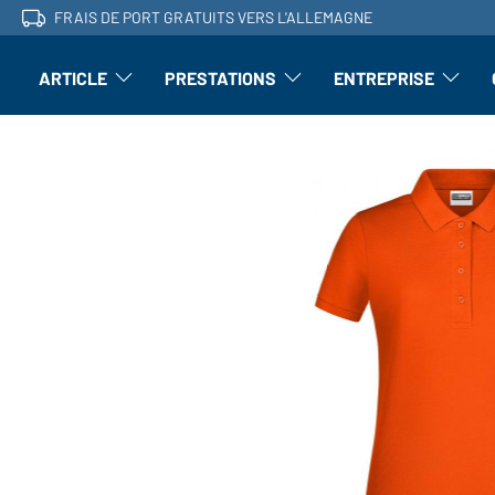
FRAIS DE PORT GRATUITS VERS L'ALLEMAGNE
ARTICLE
PRESTATIONS
ENTREPRISE
l'article : Ouvrir le sous-menu
Perfectionnement : ouvrir le sous-men
L'entrepri