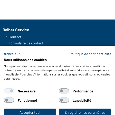
Daiber Service
Contact
Formulaire de contact
Frais de transport
français
Politique de confidentialité
FAQ / Manuel d' utilisation
Nous utilisons des cookies
Vérifier le stock
Nous pouvons les placer pour analyser les données de nos visiteurs, améliorer
Reporting system according to whistleblower protection act
notre site Web, afficher un contenu personnalisé et vous faire vivre une expérience
inoubliable. Pour plus d'informations sur les cookies que nous utilisons, ouvrez les
Fonctions et entretien
paramètres.
Caractéristiques du produit
Nécessaire
Performance
Conseils d'entretien
Tailles
Fonctionnel
La publicité
Couleurs
Accepter tout
Enregistrer les paramètres
Vers la boutique pour particuliers