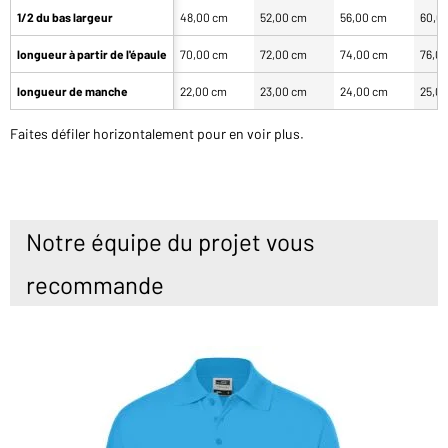
1/2 du bas largeur
48,00 cm
52,00 cm
56,00 cm
60,0
longueur à partir de l'épaule
70,00 cm
72,00 cm
74,00 cm
76,0
longueur de manche
22,00 cm
23,00 cm
24,00 cm
25,0
Faites défiler horizontalement pour en voir plus.
Notre équipe du projet vous
recommande