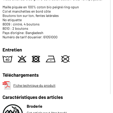
Maille piquée en 100% coton bio peigné ring-spun
Col et manchettes en bord côte
Boutons ton sur ton, fentes latérales
No etiquette
8009 : cintré, 4 boutons
8010 : 2 boutons
Pays d'origine: Bangladesh
Numéro de tarif douanier: 61051000
Entretien
8
o
d
n
U
Téléchargements
Fiche technique du produit
Caractéristiques des articles
Broderie
Cet article peut être brodé.