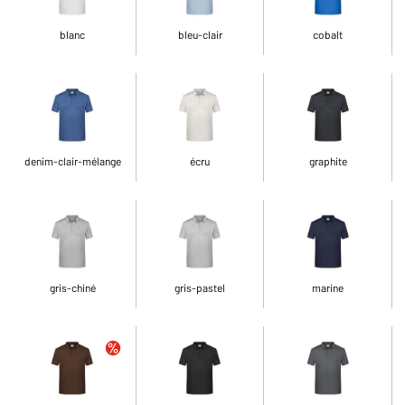
blanc
bleu-clair
cobalt
denim-clair-mélange
écru
graphite
gris-chiné
gris-pastel
marine