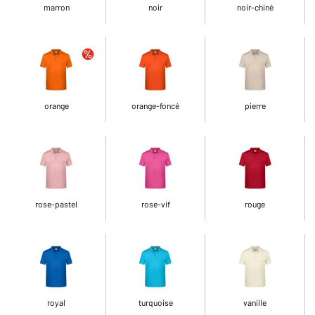
marron
noir
noir-chiné
orange
orange-foncé
pierre
rose-pastel
rose-vif
rouge
royal
turquoise
vanille