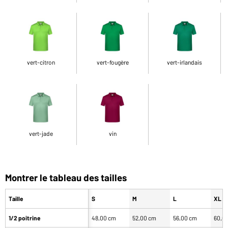
vert-citron
vert-fougère
vert-irlandais
vert-jade
vin
Montrer le tableau des tailles
Taille
S
M
L
XL
1/2 poitrine
48,00 cm
52,00 cm
56,00 cm
60,0