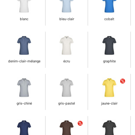
blanc
bleu-clair
cobalt
denim-clair-mélange
écru
graphite
gris-chiné
gris-pastel
jaune-clair