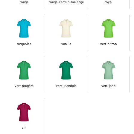
rouge
rouge-carmin-mélange
royal
turquoise
vanille
vert-citron
vert-fougère
vert-irlandais
vert-jade
vin