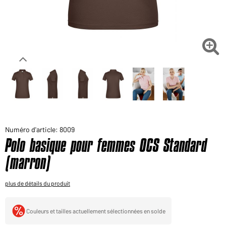
Voudriez-vous acheter des produits pour votre besoin
privé?
Chemin d'accès au shop des clients finaux

Numéro d'article: 8009
Polo basique pour femmes OCS Standard
(marron)
plus de détails du produit
Couleurs et tailles actuellement sélectionnées en solde