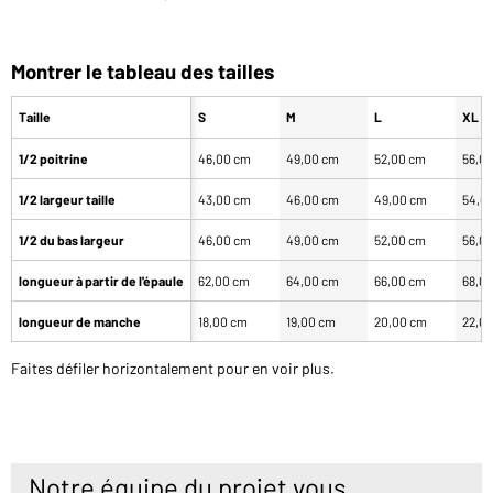
Montrer le tableau des tailles
Taille
S
M
L
XL
1/2 poitrine
46,00 cm
49,00 cm
52,00 cm
56,0
1/2 largeur taille
43,00 cm
46,00 cm
49,00 cm
54,0
1/2 du bas largeur
46,00 cm
49,00 cm
52,00 cm
56,0
longueur à partir de l'épaule
62,00 cm
64,00 cm
66,00 cm
68,0
longueur de manche
18,00 cm
19,00 cm
20,00 cm
22,0
Faites défiler horizontalement pour en voir plus.
Notre équipe du projet vous