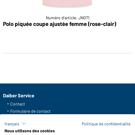
Numéro d'article: JN071
Polo piquée coupe ajustée femme (rose-clair)
Daiber Service
Contact
Formulaire de contact
Frais de transport
français
Politique de confidentialité
FAQ / Manuel d' utilisation
Nous utilisons des cookies
Vérifier le stock