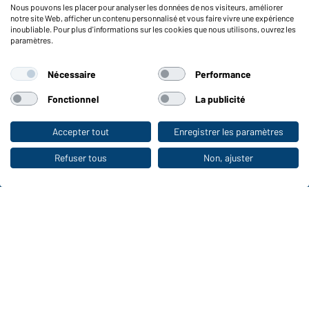
Nous pouvons les placer pour analyser les données de nos visiteurs, améliorer
Reporting system according to whistleblower protection act
notre site Web, afficher un contenu personnalisé et vous faire vivre une expérience
inoubliable. Pour plus d'informations sur les cookies que nous utilisons, ouvrez les
Fonctions et entretien
paramètres.
Caractéristiques du produit
Nécessaire
Performance
Conseils d'entretien
Tailles
Fonctionnel
La publicité
Couleurs
Accepter tout
Enregistrer les paramètres
Vers la boutique pour particuliers
WORKWEAR COLLECTION
Refuser tous
Non, ajuster
Le choix idéal pour les professionnels :
découvrir la collection !
CORPORATE WORKWEAR
Grande présentation pour les entreprises :
Découvrir le catalogue !