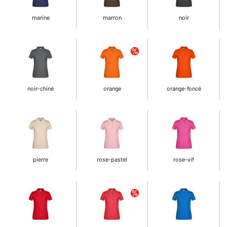
marine
marron
noir
noir-chiné
orange
orange-foncé
pierre
rose-pastel
rose-vif