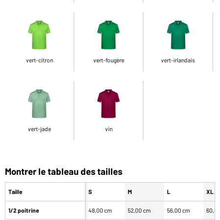
vert-citron
vert-fougère
vert-irlandais
vert-jade
vin
Montrer le tableau des tailles
Taille
S
M
L
XL
1/2 poitrine
48,00 cm
52,00 cm
56,00 cm
60,0