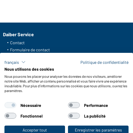
Daiber Service
Contact
Formulaire de contact
Frais de transport
français
Politique de confidentialité
FAQ / Manuel d' utilisation
Nous utilisons des cookies
Vérifier le stock
Nous pouvons les placer pour analyser les données de nos visiteurs, améliorer
Reporting system according to whistleblower protection act
notre site Web, afficher un contenu personnalisé et vous faire vivre une expérience
inoubliable. Pour plus d'informations sur les cookies que nous utilisons, ouvrez les
Fonctions et entretien
paramètres.
Caractéristiques du produit
Nécessaire
Performance
Conseils d'entretien
Tailles
Fonctionnel
La publicité
Couleurs
Accepter tout
Enregistrer les paramètres
Vers la boutique pour particuliers