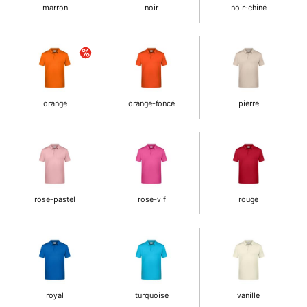
marron
noir
noir-chiné
orange
orange-foncé
pierre
rose-pastel
rose-vif
rouge
royal
turquoise
vanille