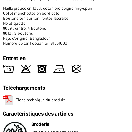
Maille piquée en 100% coton bio peigné ring-spun
Col et manchettes en bord côte
Boutons ton sur ton, fentes latérales
No etiquette
8009 : cintré, 4 boutons
8010 : 2 boutons
Pays d'origine: Bangladesh
Numéro de tarif douanier: 61051000
Entretien
8
o
d
n
U
Téléchargements
Fiche technique du produit
Caractéristiques des articles
Broderie
Cet article peut être brodé.