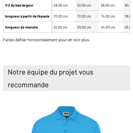
1/2 du bas largeur
48,00 cm
52,00 cm
56,00 cm
60,0
longueur à partir de l'épaule
70,00 cm
72,00 cm
74,00 cm
76,0
longueur de manche
22,00 cm
23,00 cm
24,00 cm
25,0
Faites défiler horizontalement pour en voir plus.
Notre équipe du projet vous
recommande