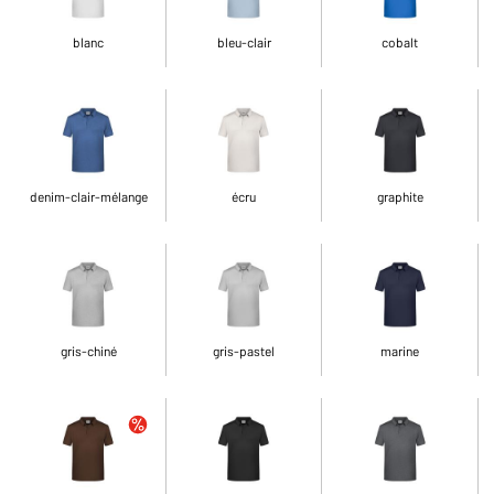
blanc
bleu-clair
cobalt
denim-clair-mélange
écru
graphite
gris-chiné
gris-pastel
marine