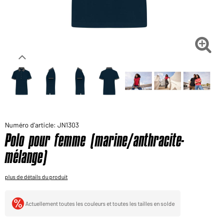
Voudriez-vous acheter des produits pour votre besoin
privé?
Chemin d'accès au shop des clients finaux

Numéro d'article: JN1303
Polo pour femme (marine/anthracite-
mélange)
plus de détails du produit
Actuellement toutes les couleurs et toutes les tailles en solde