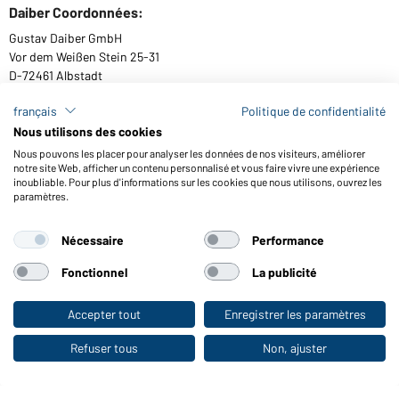
Daiber Coordonnées:
Gustav Daiber GmbH
Vor dem Weißen Stein 25-31
D-72461 Albstadt
français
Politique de confidentialité
Nous utilisons des cookies
Télécharger ou commander catalogues
Nous pouvons les placer pour analyser les données de nos visiteurs, améliorer
notre site Web, afficher un contenu personnalisé et vous faire vivre une expérience
Lien aux catalogues
inoubliable. Pour plus d'informations sur les cookies que nous utilisons, ouvrez les
paramètres.
Nécessaire
Performance
Conditions générales
Mentions légales
Protection des données
Paramètre de cookies
Accessibilité
Fonctionnel
La publicité
© 2026 Daiber
Accepter tout
Enregistrer les paramètres
Vers la boutique pour particuliers
Refuser tous
Non, ajuster