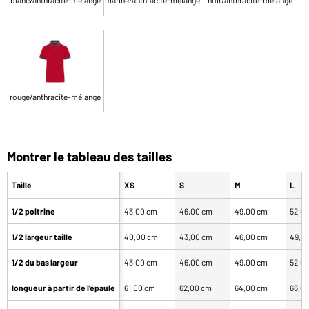
rouge/anthracite-mélange
Montrer le tableau des tailles
Taille
XS
S
M
L
1/2 poitrine
43,00 cm
46,00 cm
49,00 cm
52,0
1/2 largeur taille
40,00 cm
43,00 cm
46,00 cm
49,0
1/2 du bas largeur
43,00 cm
46,00 cm
49,00 cm
52,0
longueur à partir de l'épaule
61,00 cm
62,00 cm
64,00 cm
66,0