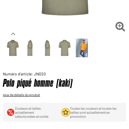
Voudriez-vous acheter des produits pour votre besoin
privé?
Chemin d'accès au shop des clients finaux

Numéro d'article: JN020
Polo piqué homme (kaki)
plus de détails du produit
Couleurs et tailles
Toutes les couleurs et toutes les
actuellement
tailles sont actuellement en
sélectionnées en solde
promotion