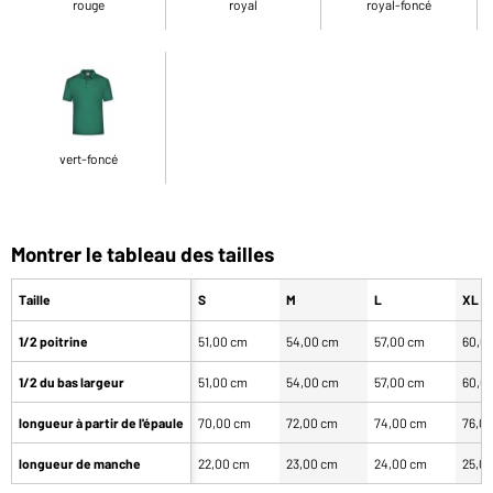
rouge
royal
royal-foncé
vert-foncé
Montrer le tableau des tailles
Taille
S
M
L
XL
1/2 poitrine
51,00 cm
54,00 cm
57,00 cm
60,0
1/2 du bas largeur
51,00 cm
54,00 cm
57,00 cm
60,0
longueur à partir de l'épaule
70,00 cm
72,00 cm
74,00 cm
76,0
longueur de manche
22,00 cm
23,00 cm
24,00 cm
25,0