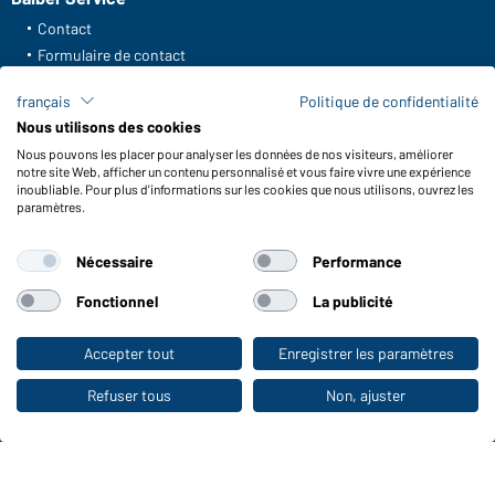
Contact
Formulaire de contact
Frais de transport
français
Politique de confidentialité
FAQ / Manuel d' utilisation
Nous utilisons des cookies
Vérifier le stock
Nous pouvons les placer pour analyser les données de nos visiteurs, améliorer
Reporting system according to whistleblower protection act
notre site Web, afficher un contenu personnalisé et vous faire vivre une expérience
inoubliable. Pour plus d'informations sur les cookies que nous utilisons, ouvrez les
Fonctions et entretien
paramètres.
Caractéristiques du produit
Nécessaire
Performance
Conseils d'entretien
Tailles
Fonctionnel
La publicité
Couleurs
Accepter tout
Enregistrer les paramètres
Vers la boutique pour particuliers
WORKWEAR COLLECTION
Refuser tous
Non, ajuster
Le choix idéal pour les professionnels :
découvrir la collection !