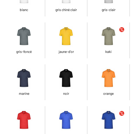
blanc
gris chiné clair
gris-clair
gris-foncé
jaune-d'or
kaki
marine
noir
orange