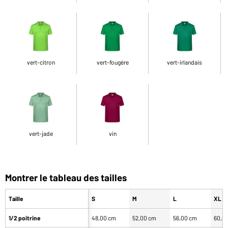
vert-citron
vert-fougère
vert-irlandais
vert-jade
vin
Montrer le tableau des tailles
Taille
S
M
L
XL
1/2 poitrine
48,00 cm
52,00 cm
56,00 cm
60,0