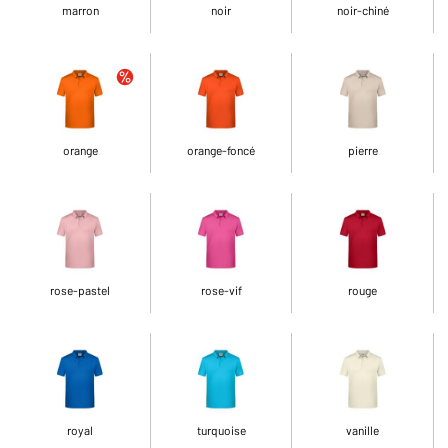
marron
noir
noir-chiné
orange
orange-foncé
pierre
rose-pastel
rose-vif
rouge
royal
turquoise
vanille