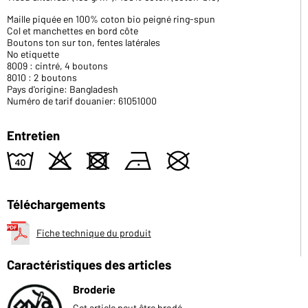
Maille piquée en 100% coton bio peigné ring-spun
Col et manchettes en bord côte
Boutons ton sur ton, fentes latérales
No etiquette
8009 : cintré, 4 boutons
8010 : 2 boutons
Pays d'origine: Bangladesh
Numéro de tarif douanier: 61051000
Entretien
8
o
d
n
U
Téléchargements
Fiche technique du produit
Caractéristiques des articles
Broderie
Cet article peut être brodé.