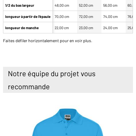
1/2 du bas largeur
48,00 cm
52,00 cm
56,00 cm
60,0
longueur à partir de l'épaule
70,00 cm
72,00 cm
74,00 cm
76,0
longueur de manche
22,00 cm
23,00 cm
24,00 cm
25,0
Faites défiler horizontalement pour en voir plus.
Notre équipe du projet vous
recommande