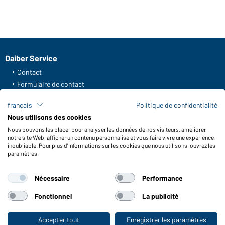
Daiber Service
Contact
Formulaire de contact
Frais de transport
français
Politique de confidentialité
FAQ / Manuel d' utilisation
Nous utilisons des cookies
Vérifier le stock
Nous pouvons les placer pour analyser les données de nos visiteurs, améliorer
Reporting system according to whistleblower protection act
notre site Web, afficher un contenu personnalisé et vous faire vivre une expérience
inoubliable. Pour plus d'informations sur les cookies que nous utilisons, ouvrez les
Fonctions et entretien
paramètres.
Caractéristiques du produit
Nécessaire
Performance
Conseils d'entretien
Tailles
Fonctionnel
La publicité
Couleurs
Accepter tout
Enregistrer les paramètres
Vers la boutique pour particuliers