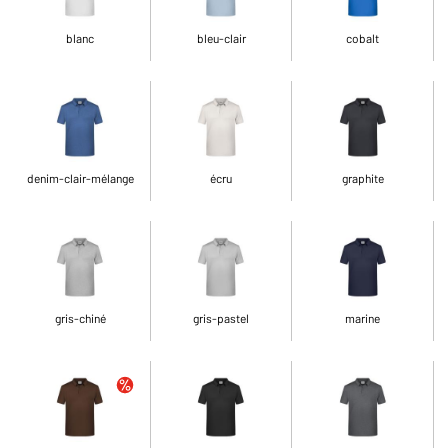
blanc
bleu-clair
cobalt
denim-clair-mélange
écru
graphite
gris-chiné
gris-pastel
marine