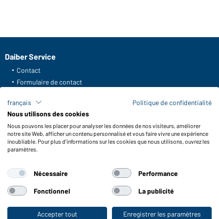
Daiber Service
Contact
Formulaire de contact
Frais de transport
français
Politique de confidentialité
FAQ / Manuel d' utilisation
Nous utilisons des cookies
Vérifier le stock
Nous pouvons les placer pour analyser les données de nos visiteurs, améliorer
Reporting system according to whistleblower protection act
notre site Web, afficher un contenu personnalisé et vous faire vivre une expérience
inoubliable. Pour plus d'informations sur les cookies que nous utilisons, ouvrez les
Fonctions et entretien
paramètres.
Caractéristiques du produit
Nécessaire
Performance
Conseils d'entretien
Tailles
Fonctionnel
La publicité
Couleurs
Accepter tout
Enregistrer les paramètres
Vers la boutique pour particuliers