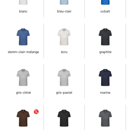
blanc
bleu-clair
cobalt
denim-clair-mélange
écru
graphite
gris-chiné
gris-pastel
marine