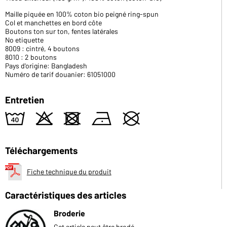
Maille piquée en 100% coton bio peigné ring-spun
Col et manchettes en bord côte
Boutons ton sur ton, fentes latérales
No etiquette
8009 : cintré, 4 boutons
8010 : 2 boutons
Pays d'origine: Bangladesh
Numéro de tarif douanier: 61051000
Entretien
8
o
d
n
U
Téléchargements
Fiche technique du produit
Caractéristiques des articles
Broderie
Cet article peut être brodé.