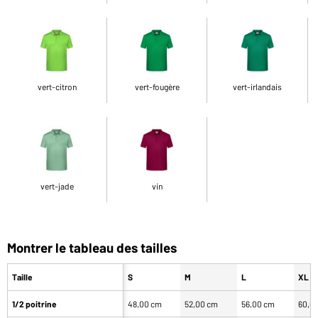
vert-citron
vert-fougère
vert-irlandais
vert-jade
vin
Montrer le tableau des tailles
Taille
S
M
L
XL
1/2 poitrine
48,00 cm
52,00 cm
56,00 cm
60,0