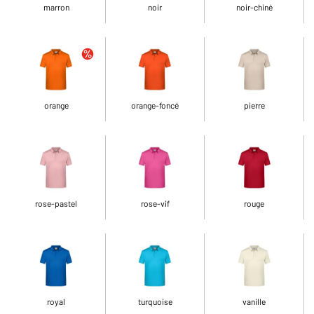
marron
noir
noir-chiné
orange
orange-foncé
pierre
rose-pastel
rose-vif
rouge
royal
turquoise
vanille