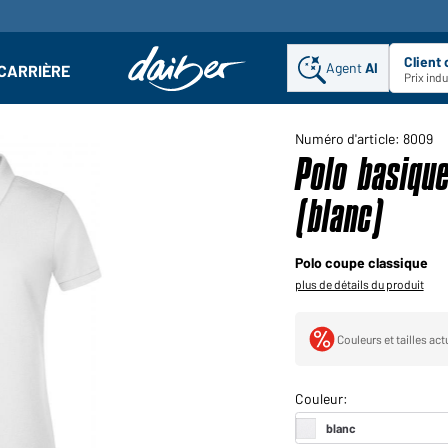
Client
Agent
AI
CARRIÈRE
u
se : Ouvrir le sous-menu
Prix ind
Numéro d'article: 8009
Polo basiqu
(blanc)
Polo coupe classique
plus de détails du produit
Couleurs et tailles ac