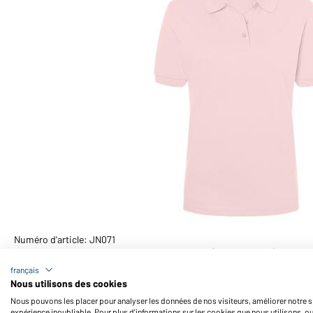
Numéro d'article: JN071
Polo piquée coupe ajustée femme (rose-clair)
français
Nous utilisons des cookies
Nous pouvons les placer pour analyser les données de nos visiteurs, améliorer notre si
expérience inoubliable. Pour plus d'informations sur les cookies que nous utilisons, o