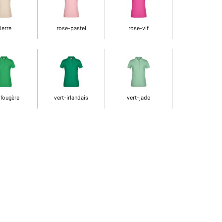
ierre
rose-pastel
rose-vif
-fougère
vert-irlandais
vert-jade