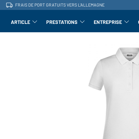
FRAIS DE PORT GRATUITS VERS L'ALLEMAGNE
ARTICLE
PRESTATIONS
ENTREPRISE
l'article : Ouvrir le sous-menu
Perfectionnement : ouvrir le sous-men
L'entrepri