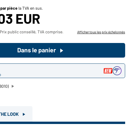
Devenez client maintenant!
 par pièce
la TVA en sus.
,03 EUR
Voudriez-vous acheter des
produits pour votre besoin privé?
Prix public conseillé, TVA comprise.
Afficher tous les prix échelonnés
Chemin d'accès au shop des
clients finaux
Dans le panier
o
8010)
THE LOOK