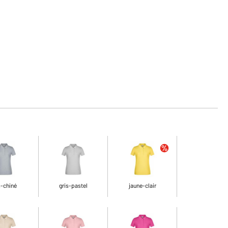
s
s-chiné
gris-pastel
jaune-clair