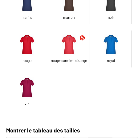
marine
marron
noir
rouge
rouge-carmin-mélange
royal
vin
Montrer le tableau des tailles