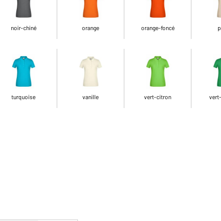
noir-chiné
orange
orange-foncé
p
turquoise
vanille
vert-citron
vert