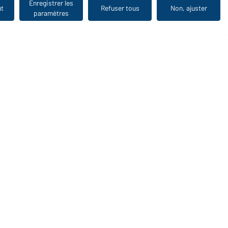
Enregistrer les
ut
Refuser tous
Non, ajuster
paramètres
Vu en dernier
WORKWEAR COLLECTION
Le choix idéal pour les professionnels : découvrir la
collection !
CORPORATE WORKWEAR
Grande présentation pour les entreprises : Découvrir le
catalogue !