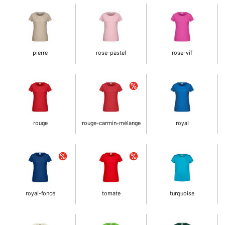
pierre
rose-pastel
rose-vif
rouge
rouge-carmin-mélange
royal
royal-foncé
tomate
turquoise