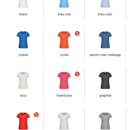
blanc
bleu-ciel
bleu-clair
cobalt
corail
denim-clair-mélange
écru
framboise
graphite