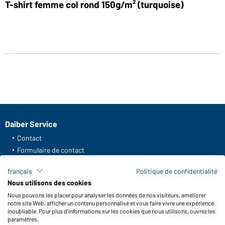
T-shirt femme col rond 150g/m² (turquoise)
Daiber Service
Contact
Formulaire de contact
Frais de transport
français
Politique de confidentialité
FAQ / Manuel d' utilisation
Nous utilisons des cookies
Vérifier le stock
Nous pouvons les placer pour analyser les données de nos visiteurs, améliorer
Reporting system according to whistleblower protection act
notre site Web, afficher un contenu personnalisé et vous faire vivre une expérience
inoubliable. Pour plus d'informations sur les cookies que nous utilisons, ouvrez les
Fonctions et entretien
paramètres.