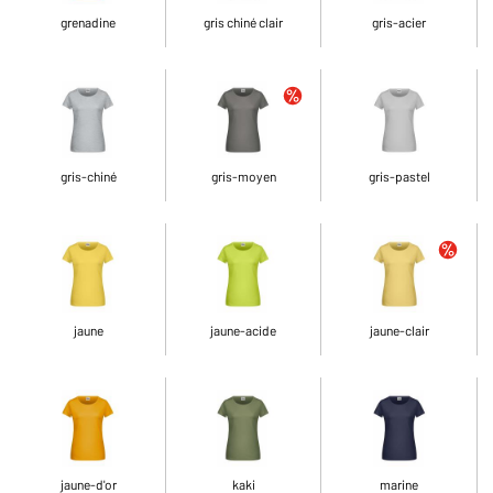
grenadine
gris chiné clair
gris-acier
gris-chiné
gris-moyen
gris-pastel
jaune
jaune-acide
jaune-clair
jaune-d'or
kaki
marine