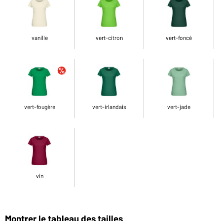
vanille
vert-citron
vert-foncé
vert-fougère
vert-irlandais
vert-jade
vin
Montrer le tableau des tailles