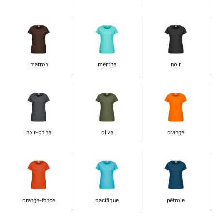
marron
menthe
noir
noir-chiné
olive
orange
orange-foncé
pacifique
pétrole