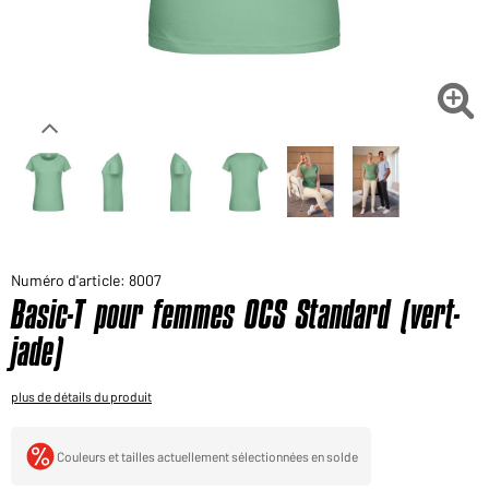
Voudriez-vous acheter des produits pour votre besoin
privé?
Chemin d'accès au shop des clients finaux

Numéro d'article: 8007
Basic-T pour femmes OCS Standard (vert-
jade)
plus de détails du produit
Couleurs et tailles actuellement sélectionnées en solde