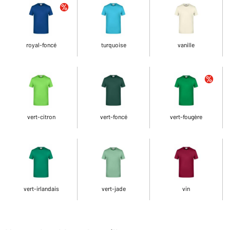
royal-foncé
turquoise
vanille
vert-citron
vert-foncé
vert-fougère
vert-irlandais
vert-jade
vin