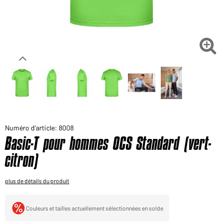
Voudriez-vous acheter des produits pour votre besoin
privé?
Chemin d'accès au shop des clients finaux

Numéro d'article: 8008
Basic-T pour hommes OCS Standard (vert-
citron)
plus de détails du produit
Couleurs et tailles actuellement sélectionnées en solde