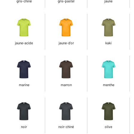
gris-chiné
gris-pastel
jaune
jaune-acide
jaune-d'or
kaki
marine
marron
menthe
noir
noir-chiné
olive