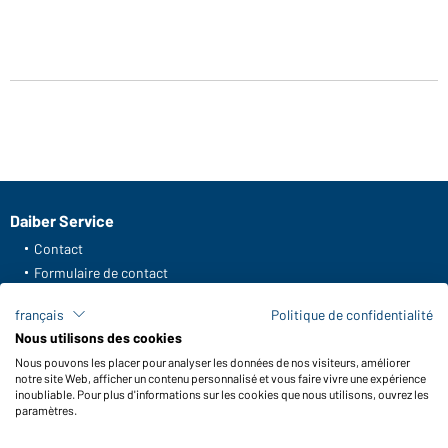
Daiber Service
Contact
Formulaire de contact
Frais de transport
français
Politique de confidentialité
FAQ / Manuel d' utilisation
Nous utilisons des cookies
Vérifier le stock
Nous pouvons les placer pour analyser les données de nos visiteurs, améliorer
Reporting system according to whistleblower protection act
notre site Web, afficher un contenu personnalisé et vous faire vivre une expérience
inoubliable. Pour plus d'informations sur les cookies que nous utilisons, ouvrez les
Fonctions et entretien
paramètres.
Caractéristiques du produit