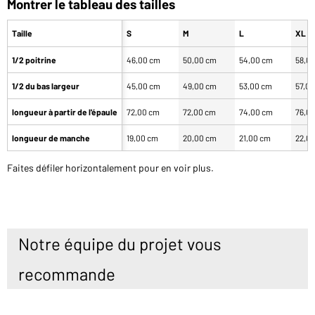
Montrer le tableau des tailles
Taille
S
M
L
XL
1/2 poitrine
46,00 cm
50,00 cm
54,00 cm
58,0
1/2 du bas largeur
45,00 cm
49,00 cm
53,00 cm
57,0
longueur à partir de l'épaule
72,00 cm
72,00 cm
74,00 cm
76,0
longueur de manche
19,00 cm
20,00 cm
21,00 cm
22,0
Faites défiler horizontalement pour en voir plus.
Notre équipe du projet vous
recommande