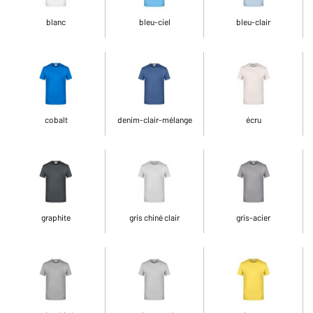
blanc
bleu-ciel
bleu-clair
cobalt
denim-clair-mélange
écru
graphite
gris chiné clair
gris-acier