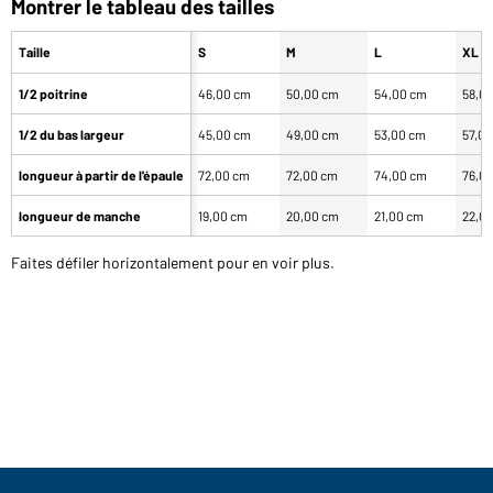
Montrer le tableau des tailles
Taille
S
M
L
XL
1/2 poitrine
46,00 cm
50,00 cm
54,00 cm
58,0
1/2 du bas largeur
45,00 cm
49,00 cm
53,00 cm
57,0
longueur à partir de l'épaule
72,00 cm
72,00 cm
74,00 cm
76,0
longueur de manche
19,00 cm
20,00 cm
21,00 cm
22,0
Faites défiler horizontalement pour en voir plus.