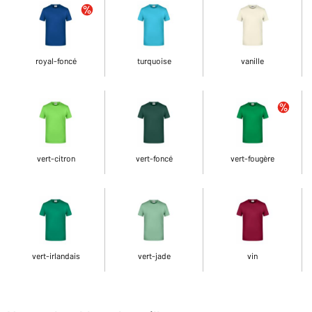
royal-foncé
turquoise
vanille
vert-citron
vert-foncé
vert-fougère
vert-irlandais
vert-jade
vin