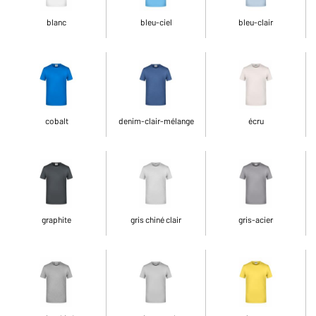
blanc
bleu-ciel
bleu-clair
cobalt
denim-clair-mélange
écru
graphite
gris chiné clair
gris-acier