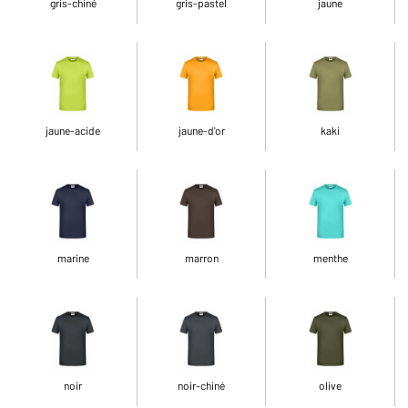
gris-chiné
gris-pastel
jaune
jaune-acide
jaune-d'or
kaki
marine
marron
menthe
noir
noir-chiné
olive