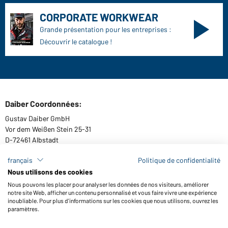
CORPORATE WORKWEAR
Grande présentation pour les entreprises :
Découvrir le catalogue !
Daiber Coordonnées:
Gustav Daiber GmbH
Vor dem Weißen Stein 25-31
D-72461 Albstadt
français
Politique de confidentialité
Nous utilisons des cookies
Télécharger ou commander catalogues
Nous pouvons les placer pour analyser les données de nos visiteurs, améliorer
notre site Web, afficher un contenu personnalisé et vous faire vivre une expérience
Lien aux catalogues
inoubliable. Pour plus d'informations sur les cookies que nous utilisons, ouvrez les
paramètres.