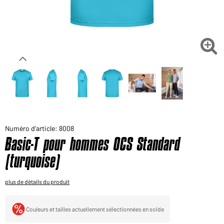
Voudriez-vous acheter des produits pour votre besoin
privé?
Chemin d'accès au shop des clients finaux

Numéro d'article: 8008
Basic-T pour hommes OCS Standard
(turquoise)
plus de détails du produit
Couleurs et tailles actuellement sélectionnées en solde