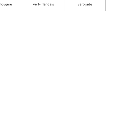
-fougère
vert-irlandais
vert-jade