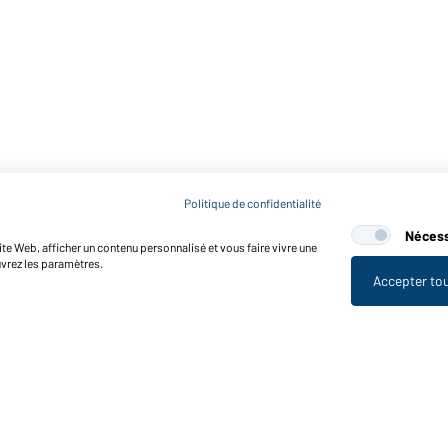
Politique de confidentialité
Nécess
te Web, afficher un contenu personnalisé et vous faire vivre une
uvrez les paramètres.
Accepter to
nctions et entretien
Caractéristiques du produit