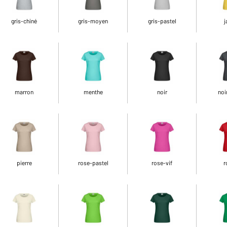
gris-chiné
gris-moyen
gris-pastel
j
marron
menthe
noir
noi
pierre
rose-pastel
rose-vif
r