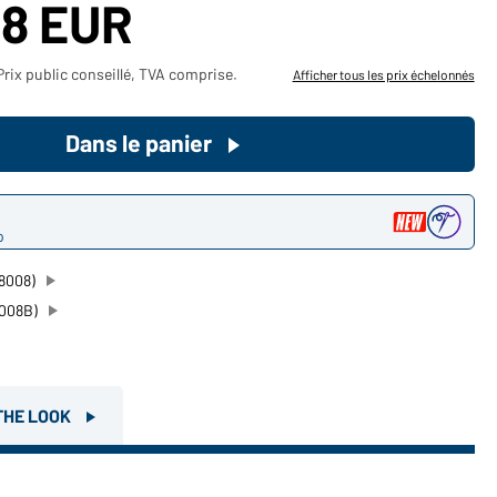
48 EUR
Devenez client maintenant!
Prix public conseillé, TVA comprise.
Afficher tous les prix échelonnés
Voudriez-vous acheter des
produits pour votre besoin privé?
Dans le panier
Chemin d'accès au shop des
clients finaux
o
8008)
8008B)
THE LOOK