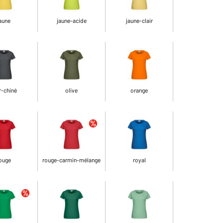
aune
jaune-acide
jaune-clair
r-chiné
olive
orange
ouge
rouge-carmin-mélange
royal