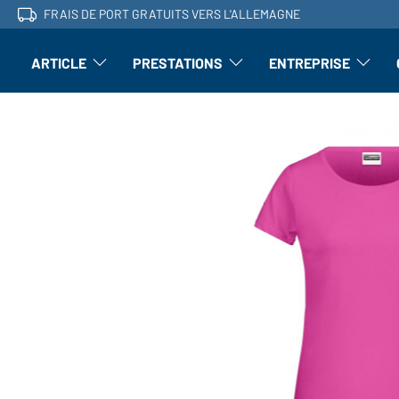
FRAIS DE PORT GRATUITS VERS L'ALLEMAGNE
ARTICLE
PRESTATIONS
ENTREPRISE
l'article : Ouvrir le sous-menu
Perfectionnement : ouvrir le sous-men
L'entrepri