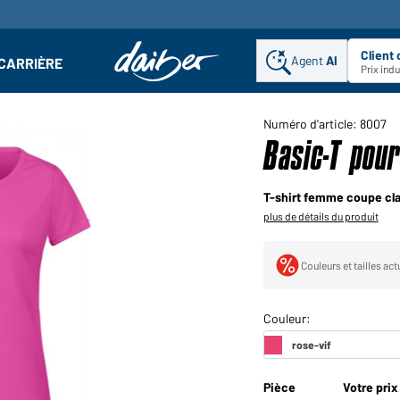
Client
Agent
AI
CARRIÈRE
u
se : Ouvrir le sous-menu
Prix ind
Numéro d'article: 8007
Basic-T pou
T-shirt femme coupe cl
plus de détails du produit
Couleurs et tailles ac
Pièce
Votre prix