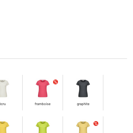
écru
framboise
graphite