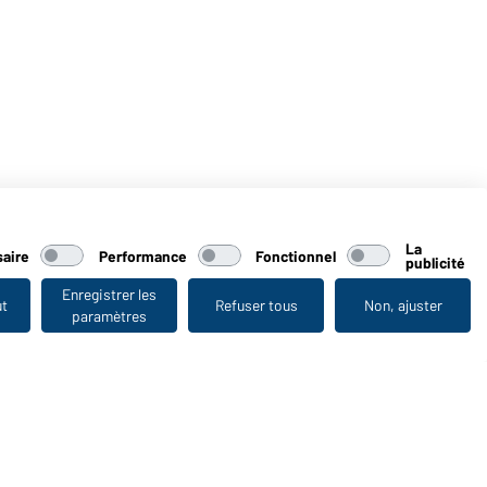
La
aire
Performance
Fonctionnel
publicité
Enregistrer les
ut
Refuser tous
Non, ajuster
paramètres
Vu en dernier
WORKWEAR COLLECTION