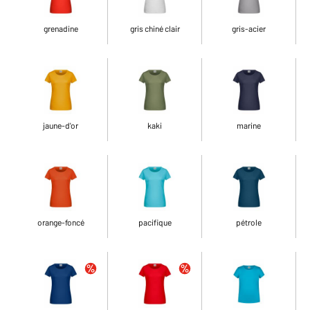
grenadine
gris chiné clair
gris-acier
jaune-d'or
kaki
marine
orange-foncé
pacifique
pétrole