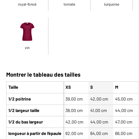
royal-foncé
tomate
turquoise
vin
Montrer le tableau des tailles
Taille
XS
S
M
1/2 poitrine
39,00 cm
42,00 cm
45,00 cm
1/2 largeur taille
38,00 cm
41,00 cm
44,00 cm
1/2 du bas largeur
42,00 cm
44,00 cm
47,00 cm
longueur à partir de l'épaule
62,00 cm
64,00 cm
66,00 cm