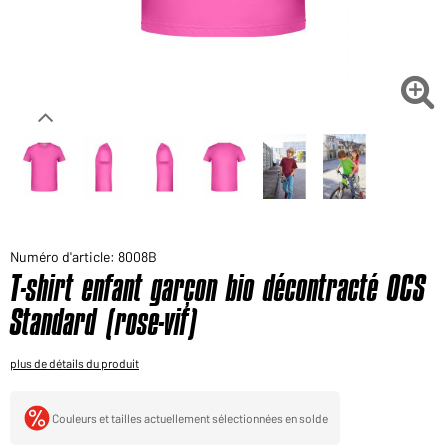
Voudriez-vous acheter des produits pour votre besoin
privé?
Chemin d'accès au shop des clients finaux

Numéro d'article: 8008B
T-shirt enfant garçon bio décontracté OCS
Standard (rose-vif)
plus de détails du produit
Couleurs et tailles actuellement sélectionnées en solde