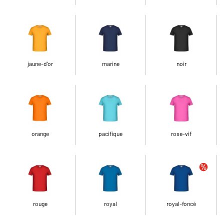
jaune-d'or
marine
noir
orange
pacifique
rose-vif
rouge
royal
royal-foncé