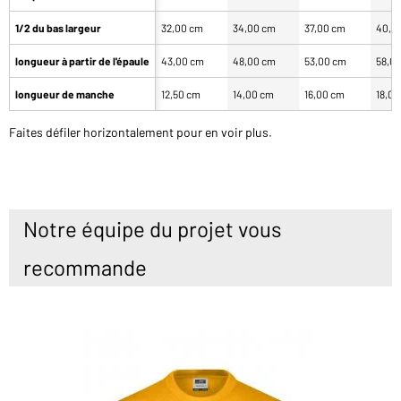
1/2 du bas largeur
32,00 cm
34,00 cm
37,00 cm
40,0
longueur à partir de l'épaule
43,00 cm
48,00 cm
53,00 cm
58,0
longueur de manche
12,50 cm
14,00 cm
16,00 cm
18,0
Faites défiler horizontalement pour en voir plus.
Notre équipe du projet vous
recommande