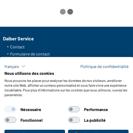
Daiber Service
Contact
Formulaire de contact
Frais de transport
français
Politique de confidentialité
FAQ / Manuel d' utilisation
Nous utilisons des cookies
Vérifier le stock
Nous pouvons les placer pour analyser les données de nos visiteurs, améliorer
Reporting system according to whistleblower protection act
notre site Web, afficher un contenu personnalisé et vous faire vivre une expérience
inoubliable. Pour plus d'informations sur les cookies que nous utilisons, ouvrez les
Fonctions et entretien
paramètres.
Caractéristiques du produit
Nécessaire
Performance
Conseils d'entretien
Tailles
Fonctionnel
La publicité
Couleurs