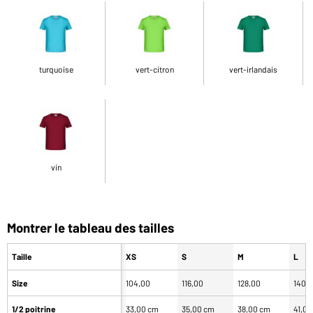
turquoise
vert-citron
vert-irlandais
vin
Montrer le tableau des tailles
Taille
XS
S
M
L
Size
104,00
116,00
128,00
140,
1/2 poitrine
33,00 cm
35,00 cm
38,00 cm
41,0