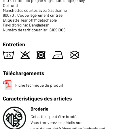
100% coton bio peigné ring-spun, single jersey
Col rond
Manchettes courtes avec élasthanne
8007G : Coupe légèrement cintrée
Étiquette Tear off!® détachable
Pays d'origine: Bangladesh
Numéro de tarif douanier: 61091000
Entretien
8
o
d
n
U
Téléchargements
Fiche technique du produit
Caractéristiques des articles
Broderie
Cet article peut être brodé.
Vous trouverez les détails sur
www.daiber.de/fr/decoration/embroidery/