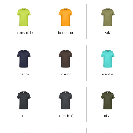
jaune-acide
jaune-d'or
kaki
marine
marron
menthe
noir
noir-chiné
olive