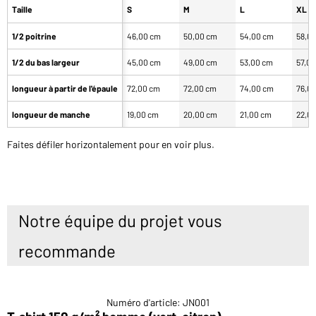
Taille
S
M
L
XL
1/2 poitrine
46,00 cm
50,00 cm
54,00 cm
58,0
1/2 du bas largeur
45,00 cm
49,00 cm
53,00 cm
57,0
longueur à partir de l'épaule
72,00 cm
72,00 cm
74,00 cm
76,0
longueur de manche
19,00 cm
20,00 cm
21,00 cm
22,0
Faites défiler horizontalement pour en voir plus.
Notre équipe du projet vous
recommande
Numéro d'article: JN001