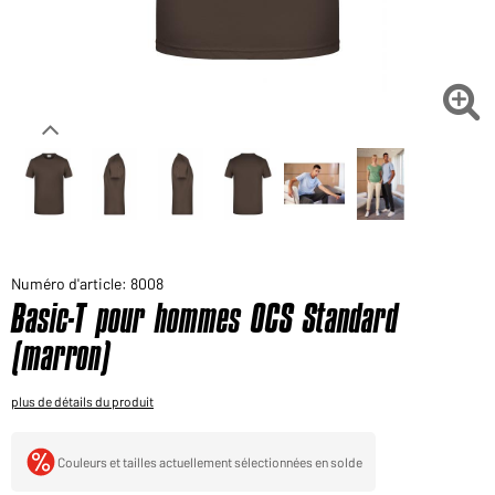
Voudriez-vous acheter des produits pour votre besoin
privé?
Chemin d'accès au shop des clients finaux

Numéro d'article: 8008
Basic-T pour hommes OCS Standard
(marron)
plus de détails du produit
Couleurs et tailles actuellement sélectionnées en solde