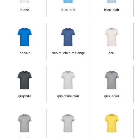
blanc
bleu-ciel
bleu-clair
cobalt
denim-clair-mélange
écru
graphite
gris chiné clair
gris-acier