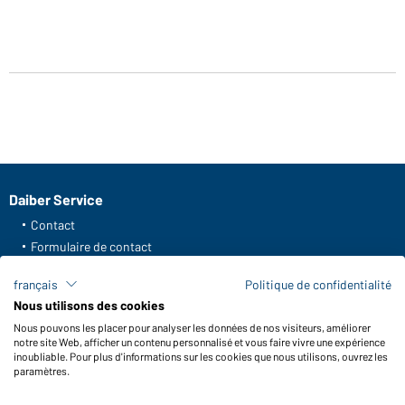
Daiber Service
Contact
Formulaire de contact
Frais de transport
français
Politique de confidentialité
FAQ / Manuel d' utilisation
Nous utilisons des cookies
Vérifier le stock
Nous pouvons les placer pour analyser les données de nos visiteurs, améliorer
Reporting system according to whistleblower protection act
notre site Web, afficher un contenu personnalisé et vous faire vivre une expérience
inoubliable. Pour plus d'informations sur les cookies que nous utilisons, ouvrez les
Fonctions et entretien
paramètres.
Caractéristiques du produit