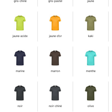
gris-chiné
gris-pastel
jaune
jaune-acide
jaune-d'or
kaki
marine
marron
menthe
noir
noir-chiné
olive