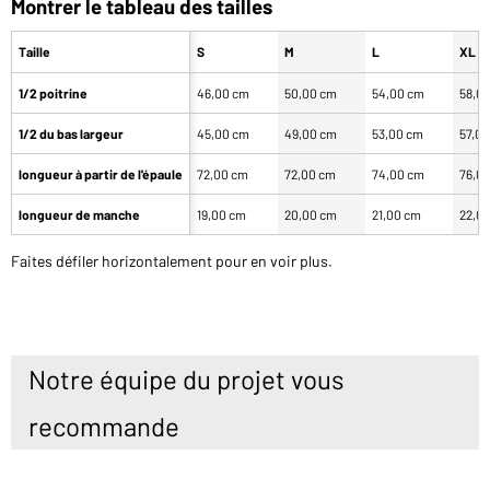
Montrer le tableau des tailles
Taille
S
M
L
XL
1/2 poitrine
46,00 cm
50,00 cm
54,00 cm
58,0
1/2 du bas largeur
45,00 cm
49,00 cm
53,00 cm
57,0
longueur à partir de l'épaule
72,00 cm
72,00 cm
74,00 cm
76,0
longueur de manche
19,00 cm
20,00 cm
21,00 cm
22,0
Faites défiler horizontalement pour en voir plus.
Notre équipe du projet vous
recommande