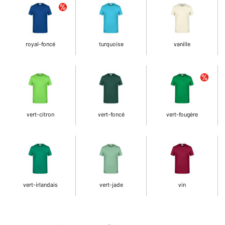
royal-foncé
turquoise
vanille
vert-citron
vert-foncé
vert-fougère
vert-irlandais
vert-jade
vin