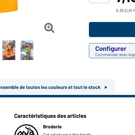
9,35 EUR P

Configurer
Commander avec log
ensemble de toutes les couleurs et tout le stock
Caractéristiques des articles
Broderie
Cet article peut être brodé.