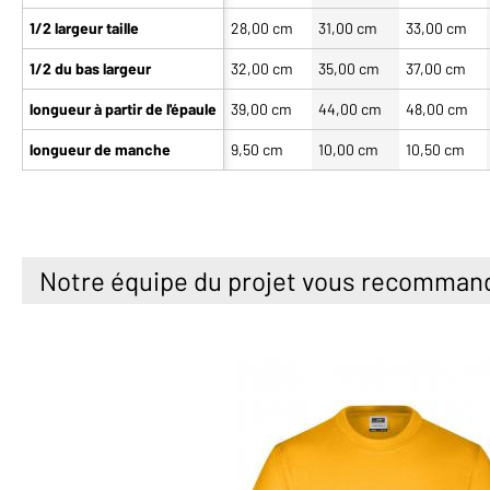
1/2 largeur taille
28,00 cm
31,00 cm
33,00 cm
1/2 du bas largeur
32,00 cm
35,00 cm
37,00 cm
longueur à partir de l'épaule
39,00 cm
44,00 cm
48,00 cm
longueur de manche
9,50 cm
10,00 cm
10,50 cm
Notre équipe du projet vous recomman