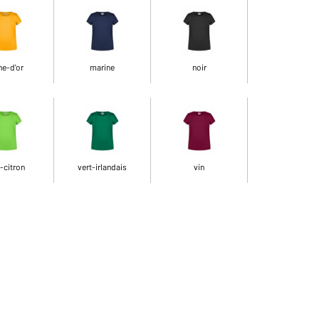
ne-d'or
marine
noir
-citron
vert-irlandais
vin