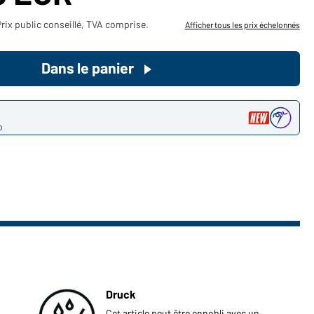
Devenez client maintenant!
rix public conseillé, TVA comprise.
Afficher tous les prix échelonnés
Voudriez-vous acheter des
Dans le panier
produits pour votre besoin privé?
Chemin d'accès au shop des
clients finaux
o
Druck
Cet article peut être ennobli avec un