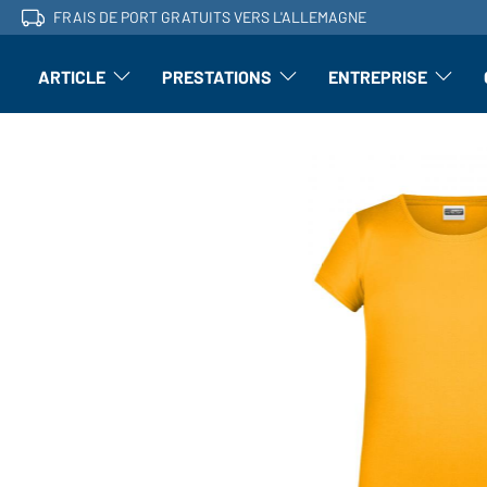
FRAIS DE PORT GRATUITS VERS L'ALLEMAGNE
ARTICLE
PRESTATIONS
ENTREPRISE
l'article : Ouvrir le sous-menu
Perfectionnement : ouvrir le sous-men
L'entrepri