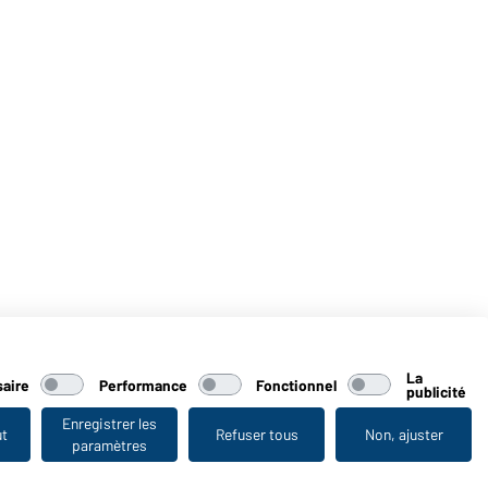
La
aire
Performance
Fonctionnel
publicité
Enregistrer les
ut
Refuser tous
Non, ajuster
paramètres
Vu en dernier