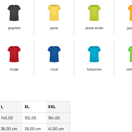
graphite
jaune
jaune-acide
jau
rouge
royal
turquoise
vert
L
XL
XXL
140,00
152,00
164,00
36,00 cm
39,00 cm
41,00 cm