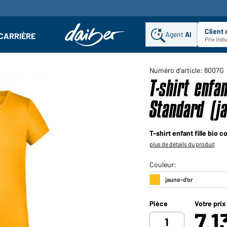
Client
Agent
AI
CARRIÈRE
u
se : Ouvrir le sous-menu
Prix ind
Numéro d'article: 8007G
T-shirt enfa
Standard (ja
T-shirt enfant fille bio 
plus de détails du produit
Pièce
Votre prix
7,1