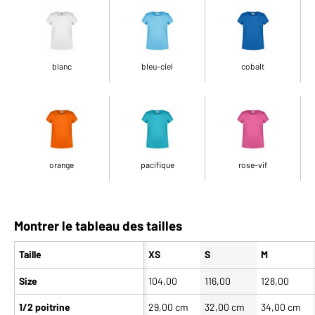
blanc
bleu-ciel
cobalt
orange
pacifique
rose-vif
Montrer le tableau des tailles
Taille
XS
S
M
Size
104,00
116,00
128,00
1/2 poitrine
29,00 cm
32,00 cm
34,00 cm