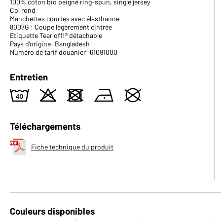
100% coton bio peigné ring-spun, single jersey
Col rond
Manchettes courtes avec élasthanne
8007G : Coupe légèrement cintrée
Étiquette Tear off!® détachable
Pays d'origine: Bangladesh
Numéro de tarif douanier: 61091000
Entretien
8
o
d
n
U
Téléchargements
Fiche technique du produit
Couleurs disponibles