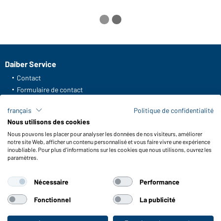
Daiber Service
Contact
Formulaire de contact
Frais de transport
français
Politique de confidentialité
FAQ / Manuel d' utilisation
Nous utilisons des cookies
Vérifier le stock
Nous pouvons les placer pour analyser les données de nos visiteurs, améliorer
Reporting system according to whistleblower protection act
notre site Web, afficher un contenu personnalisé et vous faire vivre une expérience
inoubliable. Pour plus d'informations sur les cookies que nous utilisons, ouvrez les
Fonctions et entretien
paramètres.
Caractéristiques du produit
Nécessaire
Performance
Conseils d'entretien
Tailles
Fonctionnel
La publicité
Couleurs