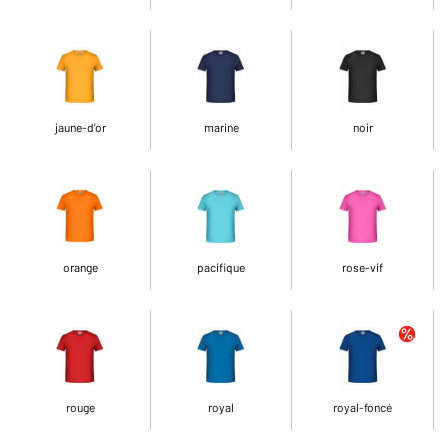
jaune-d'or
marine
noir
orange
pacifique
rose-vif
rouge
royal
royal-foncé