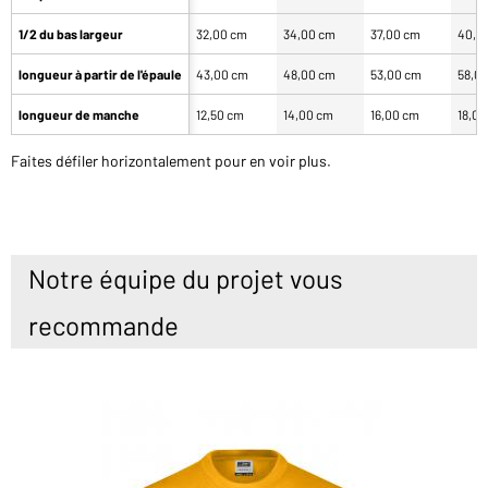
1/2 du bas largeur
32,00 cm
34,00 cm
37,00 cm
40,0
longueur à partir de l'épaule
43,00 cm
48,00 cm
53,00 cm
58,0
longueur de manche
12,50 cm
14,00 cm
16,00 cm
18,0
Faites défiler horizontalement pour en voir plus.
Notre équipe du projet vous
recommande