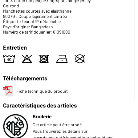
100% coton bio peigné ring-spun, single jersey
Col rond
Manchettes courtes avec élasthanne
8007G : Coupe légèrement cintrée
Étiquette Tear off!® détachable
Pays d'origine: Bangladesh
Numéro de tarif douanier: 61091000
Entretien
8
o
d
n
U
Téléchargements
Fiche technique du produit
Caractéristiques des articles
Broderie
Cet article peut être brodé.
Vous trouverez les détails sur
www.daiber.de/fr/decoration/embroidery/