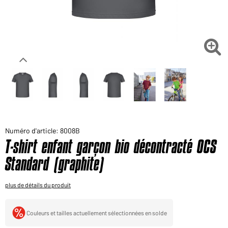
Voudriez-vous acheter des produits pour votre besoin
privé?
Chemin d'accès au shop des clients finaux

Numéro d'article: 8008B
T-shirt enfant garçon bio décontracté OCS
Standard (graphite)
plus de détails du produit
Couleurs et tailles actuellement sélectionnées en solde