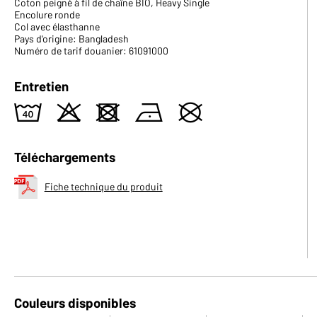
Coton peigné à fil de chaîne BIO, Heavy Single
Encolure ronde
Col avec élasthanne
Pays d'origine: Bangladesh
Numéro de tarif douanier: 61091000
Entretien
8
o
d
n
U
Téléchargements
Fiche technique du produit
Couleurs disponibles