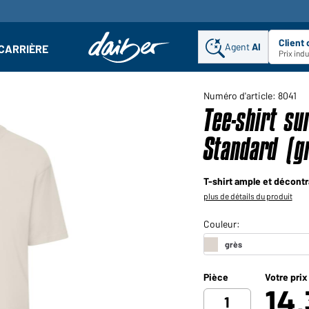
Client
Agent
AI
CARRIÈRE
u
se : Ouvrir le sous-menu
Prix ind
Numéro d'article: 8041
Tee-shirt s
Standard (g
T-shirt ample et décont
plus de détails du produit
Pièce
Votre prix
14