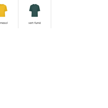
rnesol
vert-fumé