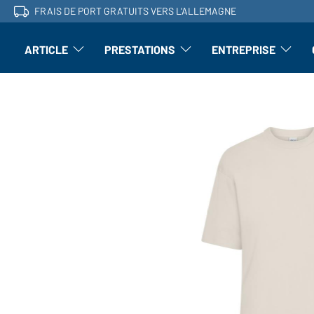
FRAIS DE PORT GRATUITS VERS L'ALLEMAGNE
ARTICLE
PRESTATIONS
ENTREPRISE
l'article : Ouvrir le sous-menu
Perfectionnement : ouvrir le sous-men
L'entrepri