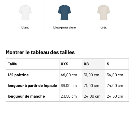
blanc
bleu-poussière
grès
Montrer le tableau des tailles
Taille
XXS
XS
S
1/2 poitrine
49,00 cm
51,00 cm
54,00 cm
longueur à partir de l'épaule
69,00 cm
71,00 cm
74,00 cm
longueur de manche
23,50 cm
24,00 cm
24,50 cm