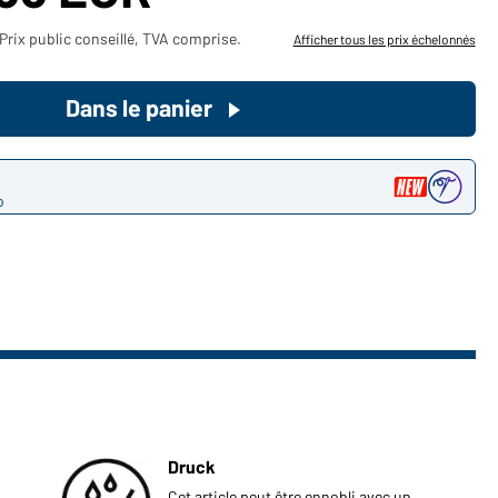
Devenez client maintenant!
Prix public conseillé, TVA comprise.
Afficher tous les prix échelonnés
Voudriez-vous acheter des
Dans le panier
produits pour votre besoin privé?
Chemin d'accès au shop des
clients finaux
o
Druck
Cet article peut être ennobli avec un