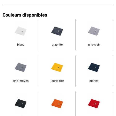
Couleurs disponibles
blanc
graphite
gris-clair
gris-moyen
jaune-d'or
marine