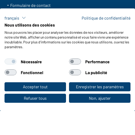
Formulaire de contact
Frais de transport
français
Politique de confidentialité
FAQ / Manuel d' utilisation
Nous utilisons des cookies
Vérifier le stock
Nous pouvons les placer pour analyser les données de nos visiteurs, améliorer
Reporting system according to whistleblower protection act
notre site Web, afficher un contenu personnalisé et vous faire vivre une expérience
inoubliable. Pour plus d'informations sur les cookies que nous utilisons, ouvrez les
Fonctions et entretien
paramètres.
Caractéristiques du produit
Nécessaire
Performance
Conseils d'entretien
Tailles
Fonctionnel
La publicité
Couleurs
Accepter tout
Enregistrer les paramètres
Vers la boutique pour particuliers
WORKWEAR COLLECTION
Refuser tous
Non, ajuster
Le choix idéal pour les professionnels :
découvrir la collection !
CORPORATE WORKWEAR