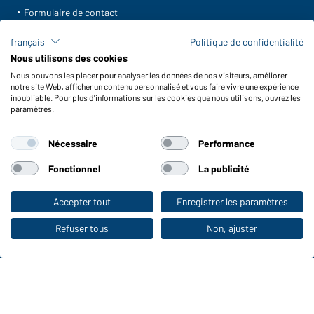
Formulaire de contact
Frais de transport
français
Politique de confidentialité
FAQ / Manuel d' utilisation
Nous utilisons des cookies
Vérifier le stock
Nous pouvons les placer pour analyser les données de nos visiteurs, améliorer
Reporting system according to whistleblower protection act
notre site Web, afficher un contenu personnalisé et vous faire vivre une expérience
inoubliable. Pour plus d'informations sur les cookies que nous utilisons, ouvrez les
Fonctions et entretien
paramètres.
Caractéristiques du produit
Nécessaire
Performance
Conseils d'entretien
Tailles
Fonctionnel
La publicité
Couleurs
Accepter tout
Enregistrer les paramètres
Vers la boutique pour particuliers
WORKWEAR COLLECTION
Refuser tous
Non, ajuster
Le choix idéal pour les professionnels :
découvrir la collection !
CORPORATE WORKWEAR