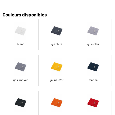
Couleurs disponibles
blanc
graphite
gris-clair
gris-moyen
jaune-d'or
marine