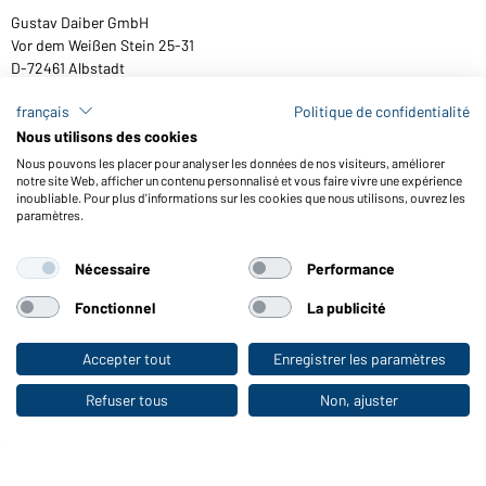
Gustav Daiber GmbH
Vor dem Weißen Stein 25-31
D-72461 Albstadt
français
Politique de confidentialité
Nous utilisons des cookies
Télécharger ou commander catalogues
Nous pouvons les placer pour analyser les données de nos visiteurs, améliorer
notre site Web, afficher un contenu personnalisé et vous faire vivre une expérience
Lien aux catalogues
inoubliable. Pour plus d'informations sur les cookies que nous utilisons, ouvrez les
paramètres.
Nécessaire
Performance
Conditions générales
Mentions légales
Protection des données
Paramètre de cookies
Accessibilité
Fonctionnel
La publicité
© 2026 Daiber
Accepter tout
Enregistrer les paramètres
Vers la boutique pour particuliers
Refuser tous
Non, ajuster