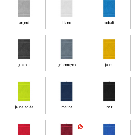
argent
blanc
cobalt
graphite
gris-moyen
jaune
jaune-acide
marine
noir