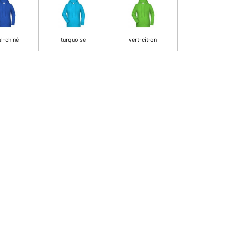
l-chiné
turquoise
vert-citron