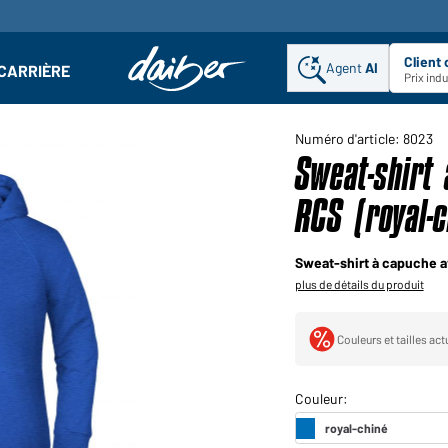
Client
Agent
AI
CARRIÈRE
u
se : Ouvrir le sous-menu
Prix ind
Numéro d'article: 8023
Sweat-shirt
RCS (royal-c
Sweat-shirt à capuche 
plus de détails du produit
Couleurs et tailles ac