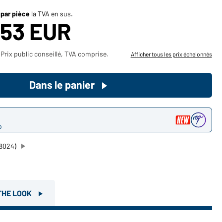
Devenez client maintenant!
 par pièce
la TVA en sus.
,53 EUR
Voudriez-vous acheter des
produits pour votre besoin privé?
Prix public conseillé, TVA comprise.
Afficher tous les prix échelonnés
Chemin d'accès au shop des
clients finaux
Dans le panier
o
8024)
THE LOOK