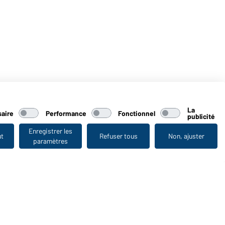
La
aire
Performance
Fonctionnel
publicité
Enregistrer les
ut
Refuser tous
Non, ajuster
paramètres
Vu en dernier
WORKWEAR COLLECTION
Le choix idéal pour les professionnels : découvrir la