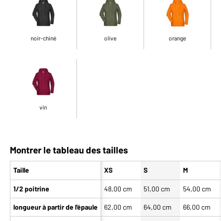
noir-chiné
olive
orange
vin
Montrer le tableau des tailles
Taille
XS
S
M
1/2 poitrine
48,00 cm
51,00 cm
54,00 cm
longueur à partir de l'épaule
62,00 cm
64,00 cm
66,00 cm