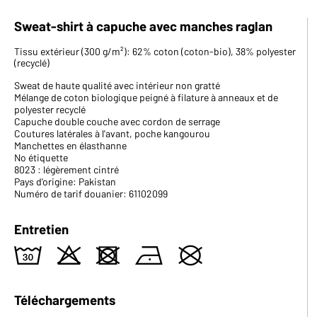
Sweat-shirt à capuche avec manches raglan
Tissu extérieur (300 g/m²): 62% coton (coton-bio), 38% polyester
(recyclé)
Sweat de haute qualité avec intérieur non gratté
Mélange de coton biologique peigné à filature à anneaux et de
polyester recyclé
Capuche double couche avec cordon de serrage
Coutures latérales à l'avant, poche kangourou
Manchettes en élasthanne
No étiquette
8023 : légèrement cintré
Pays d'origine: Pakistan
Numéro de tarif douanier: 61102099
Entretien
w
o
d
n
U
Téléchargements