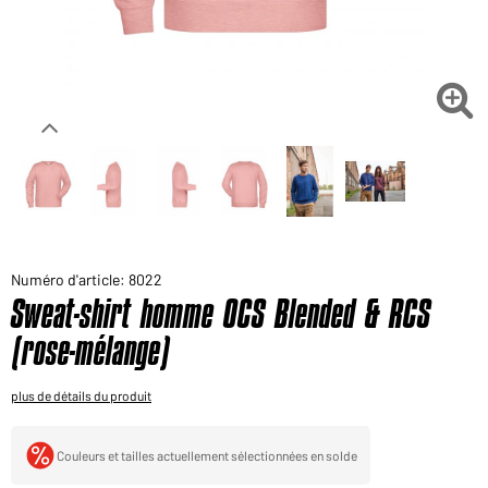
Voudriez-vous acheter des produits pour votre besoin
privé?
Chemin d'accès au shop des clients finaux

Numéro d'article: 8022
Sweat-shirt homme OCS Blended & RCS
(rose-mélange)
plus de détails du produit
Couleurs et tailles actuellement sélectionnées en solde