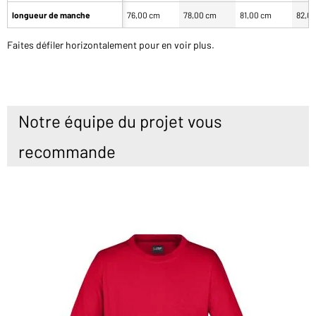
longueur de manche
76,00 cm
78,00 cm
81,00 cm
82,0
Faites défiler horizontalement pour en voir plus.
Notre équipe du projet vous
recommande