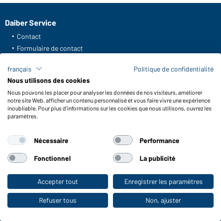
Daiber Service
Contact
Formulaire de contact
Frais de transport
français
Politique de confidentialité
FAQ / Manuel d' utilisation
Nous utilisons des cookies
Vérifier le stock
Nous pouvons les placer pour analyser les données de nos visiteurs, améliorer
Reporting system according to whistleblower protection act
notre site Web, afficher un contenu personnalisé et vous faire vivre une expérience
inoubliable. Pour plus d'informations sur les cookies que nous utilisons, ouvrez les
Fonctions et entretien
paramètres.
Caractéristiques du produit
Nécessaire
Performance
Conseils d'entretien
Tailles
Fonctionnel
La publicité
Couleurs
Accepter tout
Enregistrer les paramètres
Vers la boutique pour particuliers
WORKWEAR COLLECTION
Refuser tous
Non, ajuster
Le choix idéal pour les professionnels :
découvrir la collection !