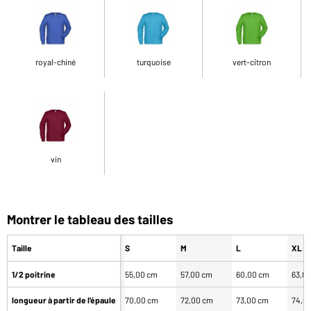
royal-chiné
turquoise
vert-citron
vin
Montrer le tableau des tailles
Taille
S
M
L
XL
1/2 poitrine
55,00 cm
57,00 cm
60,00 cm
63,0
longueur à partir de l'épaule
70,00 cm
72,00 cm
73,00 cm
74,0