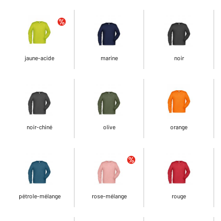
jaune-acide
marine
noir
noir-chiné
olive
orange
pétrole-mélange
rose-mélange
rouge