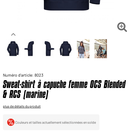
Voudriez-vous acheter des produits pour votre besoin
privé?
Chemin d'accès au shop des clients finaux

Numéro d'article: 8023
Sweat-shirt à capuche femme OCS Blended
& RCS (marine)
plus de détails du produit
Couleurs et tailles actuellement sélectionnées en solde