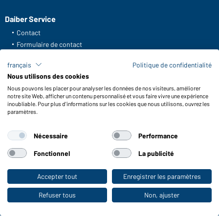
Daiber Service
Contact
Formulaire de contact
Frais de transport
français
Politique de confidentialité
FAQ / Manuel d' utilisation
Nous utilisons des cookies
Vérifier le stock
Nous pouvons les placer pour analyser les données de nos visiteurs, améliorer
Reporting system according to whistleblower protection act
notre site Web, afficher un contenu personnalisé et vous faire vivre une expérience
inoubliable. Pour plus d'informations sur les cookies que nous utilisons, ouvrez les
Fonctions et entretien
paramètres.
Caractéristiques du produit
Nécessaire
Performance
Conseils d'entretien
Tailles
Fonctionnel
La publicité
Couleurs
Accepter tout
Enregistrer les paramètres
Vers la boutique pour particuliers
WORKWEAR COLLECTION
Refuser tous
Non, ajuster
Le choix idéal pour les professionnels :
découvrir la collection !