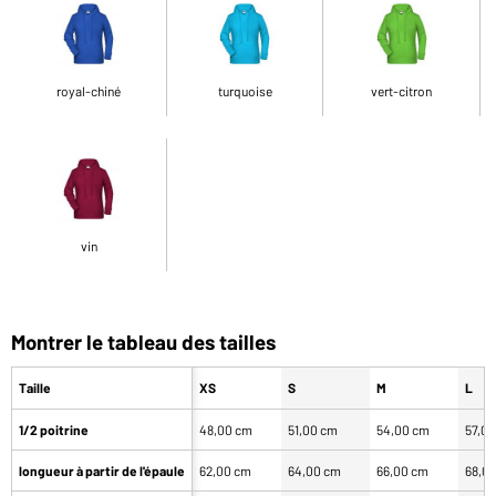
royal-chiné
turquoise
vert-citron
vin
Montrer le tableau des tailles
Taille
XS
S
M
L
1/2 poitrine
48,00 cm
51,00 cm
54,00 cm
57,0
longueur à partir de l'épaule
62,00 cm
64,00 cm
66,00 cm
68,0