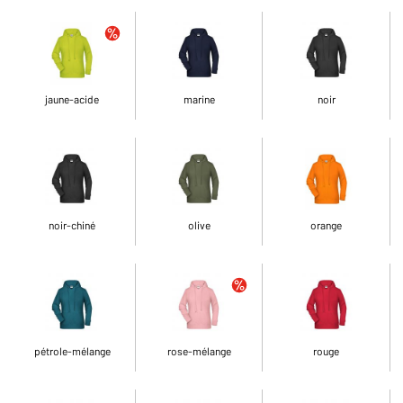
jaune-acide
marine
noir
noir-chiné
olive
orange
pétrole-mélange
rose-mélange
rouge