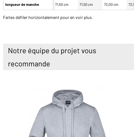
longueur de manche
71,50 cm
71,50 cm
72,00 cm
72,5
Faites défiler horizontalement pour en voir plus.
Notre équipe du projet vous
recommande