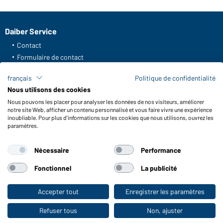
Daiber Service
Contact
Formulaire de contact
Frais de transport
français
Politique de confidentialité
FAQ / Manuel d' utilisation
Nous utilisons des cookies
Vérifier le stock
Nous pouvons les placer pour analyser les données de nos visiteurs, améliorer
Reporting system according to whistleblower protection act
notre site Web, afficher un contenu personnalisé et vous faire vivre une expérience
inoubliable. Pour plus d'informations sur les cookies que nous utilisons, ouvrez les
Fonctions et entretien
paramètres.
Caractéristiques du produit
Nécessaire
Performance
Conseils d'entretien
Tailles
Fonctionnel
La publicité
Couleurs
Accepter tout
Enregistrer les paramètres
Vers la boutique pour particuliers
WORKWEAR COLLECTION
Refuser tous
Non, ajuster
Le choix idéal pour les professionnels :