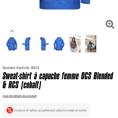
Voudriez-vous acheter des produits pour votre besoin
privé?
Chemin d'accès au shop des clients finaux

Numéro d'article: 8023
Sweat-shirt à capuche femme OCS Blended
& RCS (cobalt)
plus de détails du produit
Couleurs et tailles actuellement sélectionnées en solde