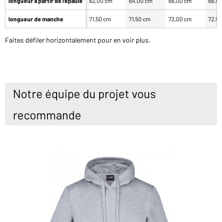
longueur à partir de l'épaule
62,00 cm
64,00 cm
66,00 cm
68,0
longueur de manche
71,50 cm
71,50 cm
72,00 cm
72,5
Faites défiler horizontalement pour en voir plus.
Notre équipe du projet vous
recommande