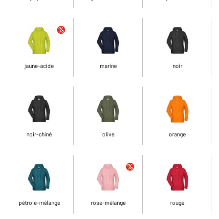
jaune-acide
marine
noir
noir-chiné
olive
orange
pétrole-mélange
rose-mélange
rouge