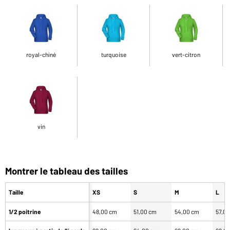
royal-chiné
turquoise
vert-citron
vin
Montrer le tableau des tailles
Taille
XS
S
M
L
1/2 poitrine
48,00 cm
51,00 cm
54,00 cm
57,0