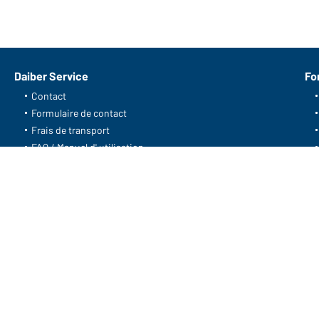
Daiber Service
Fo
Contact
Formulaire de contact
Frais de transport
FAQ / Manuel d' utilisation
Vérifier le stock
Reporting system according to
whistleblower protection act
Daiber Coordonnées:
Gustav Daiber GmbH