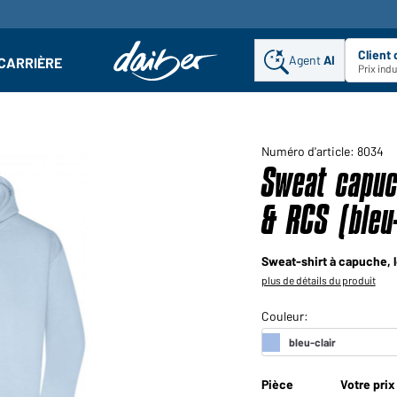
Client
Agent
AI
CARRIÈRE
u
se : Ouvrir le sous-menu
Prix ind
Numéro d'article: 8034
Sweat capuc
& RCS (bleu-
Sweat-shirt à capuche,
plus de détails du produit
Pièce
Votre prix