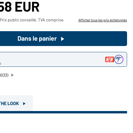
,58 EUR
Devenez client maintenant!
Prix public conseillé, TVA comprise.
Afficher tous les prix échelonnés
Voudriez-vous acheter des
produits pour votre besoin privé?
Dans le panier
Chemin d'accès au shop des
clients finaux
o
8033)
THE LOOK