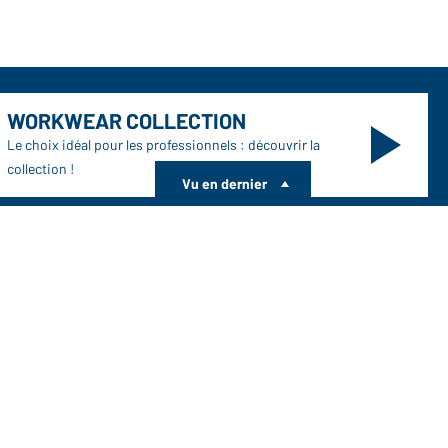
WORKWEAR COLLECTION
Le choix idéal pour les professionnels : découvrir la
collection !
Vu en dernier
CORPORATE WORKWEAR
Grande présentation pour les entreprises : Découvrir le
catalogue !
charger ou commander catalogues
ux catalogues