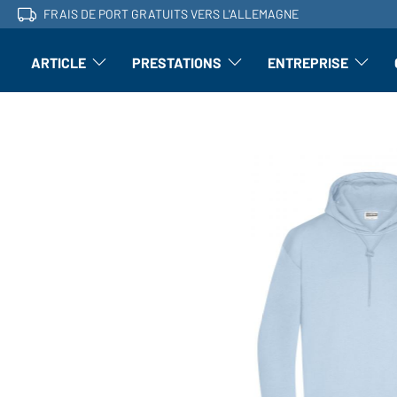
FRAIS DE PORT GRATUITS VERS L'ALLEMAGNE
ARTICLE
PRESTATIONS
ENTREPRISE
l'article : Ouvrir le sous-menu
Perfectionnement : ouvrir le sous-men
L'entrepri