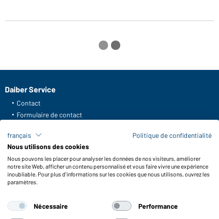
Daiber Service
Contact
Formulaire de contact
Frais de transport
français
Politique de confidentialité
FAQ / Manuel d' utilisation
Nous utilisons des cookies
Vérifier le stock
Nous pouvons les placer pour analyser les données de nos visiteurs, améliorer
Reporting system according to whistleblower protection act
notre site Web, afficher un contenu personnalisé et vous faire vivre une expérience
inoubliable. Pour plus d'informations sur les cookies que nous utilisons, ouvrez les
Fonctions et entretien
paramètres.
Caractéristiques du produit
Nécessaire
Performance
Conseils d'entretien
Tailles