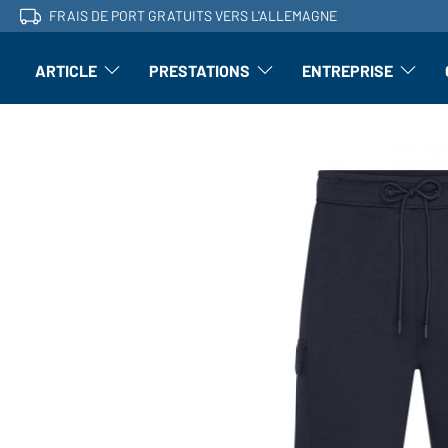
FRAIS DE PORT GRATUITS VERS L'ALLEMAGNE
ARTICLE
PRESTATIONS
ENTREPRISE
l'article : Ouvrir le sous-menu
Perfectionnement : ouvrir le sous-men
L'entrepri