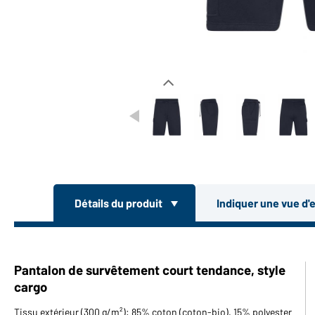
Détails du produit
Indiquer une vue d'
Pantalon de survêtement court tendance, style
cargo
Tissu extérieur (300 g/m²): 85% coton (coton-bio), 15% polyester