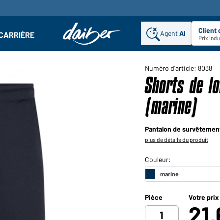
Client
Agent
AI
CARRIÈRE
u
se : Ouvrir le sous-menu
Prix ind
Numéro d'article: 8038
Shorts de l
(marine)
Pantalon de survêtement
plus de détails du produit
Pièce
Votre prix
21