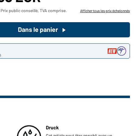
Devenez client maintenant!
Prix public conseillé, TVA comprise.
Afficher tous les prix échelonnés
Voudriez-vous acheter des
Dans le panier
produits pour votre besoin privé?
Chemin d'accès au shop des
clients finaux
o
Druck
Cet article peut être ennobli avec un