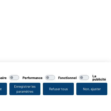
La
aire
Performance
Fonctionnel
publicité
Enregistrer les
ut
Refuser tous
Non, ajuster
paramètres
Vu en dernier