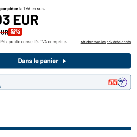
Devenez client maintenant!
 par pièce
la TVA en sus.
03 EUR
Voudriez-vous acheter des
-58%
EUR
produits pour votre besoin privé?
Prix public conseillé, TVA comprise.
Afficher tous les prix échelonnés
Chemin d'accès au shop des
clients finaux
Dans le panier
o