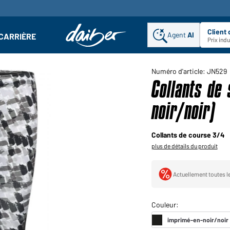
Client
Agent
AI
CARRIÈRE
u
se : Ouvrir le sous-menu
Prix ind
Numéro d'article: JN529
Collants de
noir/noir)
Collants de course 3/4
plus de détails du produit
Actuellement toutes le