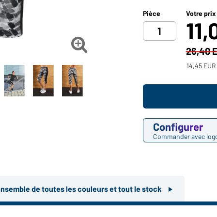
Pièce
Votre prix
11,

26,40 
14,45 EUR 
Configurer
Commander avec log
ensemble de toutes les couleurs et tout le stock