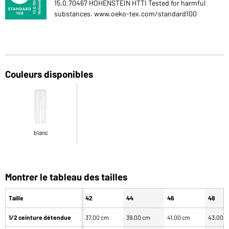
15.0.70467 HOHENSTEIN HTTI Tested for harmful
substances. www.oeko-tex.com/standard100
Couleurs disponibles
blanc
Montrer le tableau des tailles
Taille
42
44
46
48
1/2 ceinture détendue
37,00 cm
39,00 cm
41,00 cm
43,00 