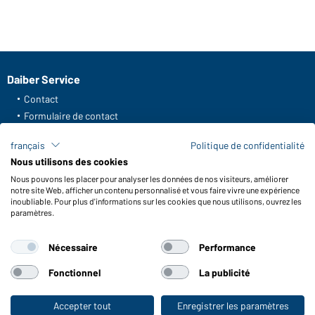
Daiber Service
Contact
Formulaire de contact
Frais de transport
français
Politique de confidentialité
FAQ / Manuel d' utilisation
Nous utilisons des cookies
Vérifier le stock
Nous pouvons les placer pour analyser les données de nos visiteurs, améliorer
Reporting system according to whistleblower protection act
notre site Web, afficher un contenu personnalisé et vous faire vivre une expérience
inoubliable. Pour plus d'informations sur les cookies que nous utilisons, ouvrez les
Fonctions et entretien
paramètres.
Caractéristiques du produit
Nécessaire
Performance
Conseils d'entretien
Tailles
Fonctionnel
La publicité
Couleurs
Accepter tout
Enregistrer les paramètres
Vers la boutique pour particuliers