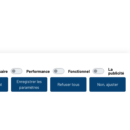
La
aire
Performance
Fonctionnel
publicité
Enregistrer les
ut
Refuser tous
Non, ajuster
paramètres
Vu en dernier
WORKWEAR COLLECTION