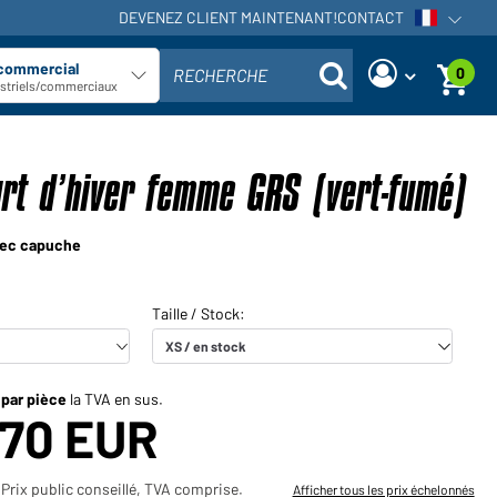
DEVENEZ CLIENT MAINTENANT!
CONTACT
Ouvrir la
 commercial
0
RECHERCHE
Sélectionner le type de client
ustriels/commerciaux
Vous êtes commerçant et vous
Demander nouveau mot de passe
avez déjà un compte client?
rt d’hiver femme GRS (vert-fumé)
Nom d'utilisateur:
Nom d'utilisateur:
vec capuche
Adresse e-mail:
Mot de passe:
Demander maintenant
Mot de
Retour à la
Connexion
passe
connexion
oublié?
 par pièce
la TVA en sus.
,70 EUR
Voudriez-vous devenir
commerçant?
Prix public conseillé, TVA comprise.
Afficher tous les prix échelonnés