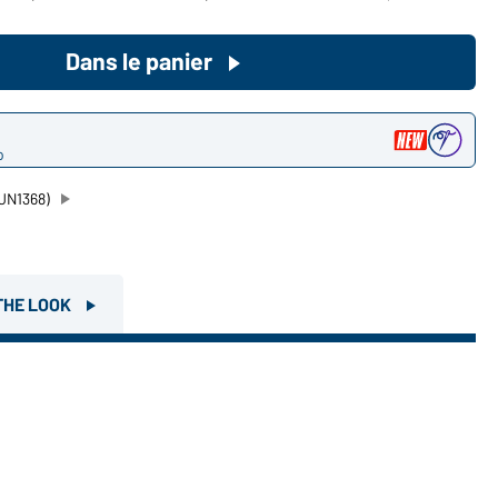
Devenez client maintenant!
Dans le panier
Voudriez-vous acheter des
produits pour votre besoin privé?
o
Chemin d'accès au shop des
clients finaux
JN1368)
THE LOOK