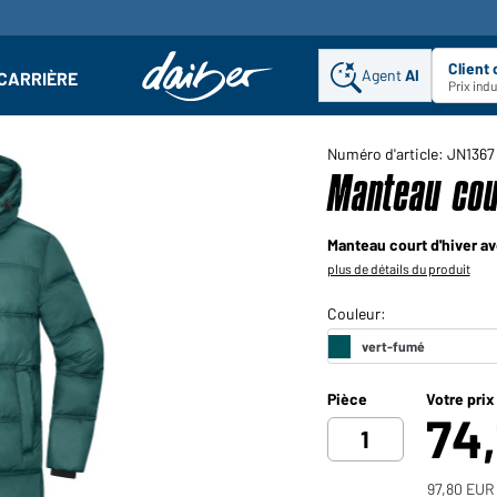
Client
Agent
AI
CARRIÈRE
u
se : Ouvrir le sous-menu
Prix ind
Numéro d'article: JN1367
Manteau cou
Manteau court d'hiver a
plus de détails du produit
Pièce
Votre prix
74
97,80 EUR 