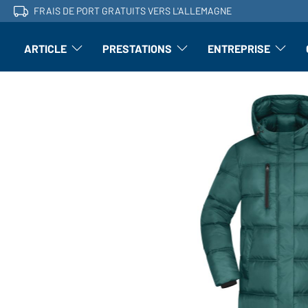
FRAIS DE PORT GRATUITS VERS L'ALLEMAGNE
ARTICLE
PRESTATIONS
ENTREPRISE
l'article : Ouvrir le sous-menu
Perfectionnement : ouvrir le sous-men
L'entrepri