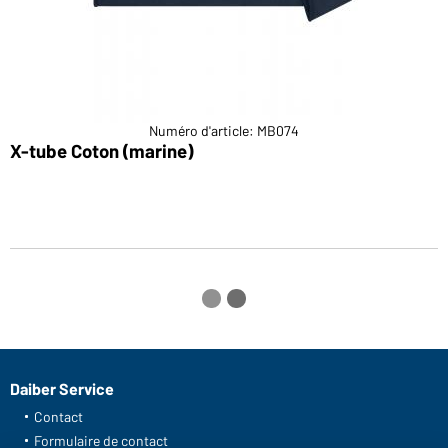
Numéro d'article: MB074
X-tube Coton (marine)
X
Daiber Service
Contact
Formulaire de contact