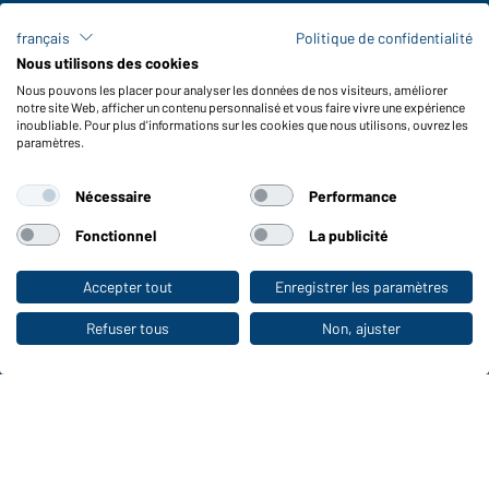
Frais de transport
français
Politique de confidentialité
FAQ / Manuel d' utilisation
Nous utilisons des cookies
Vérifier le stock
Nous pouvons les placer pour analyser les données de nos visiteurs, améliorer
Reporting system according to whistleblower protection act
notre site Web, afficher un contenu personnalisé et vous faire vivre une expérience
inoubliable. Pour plus d'informations sur les cookies que nous utilisons, ouvrez les
Fonctions et entretien
paramètres.
Caractéristiques du produit
Nécessaire
Performance
Conseils d'entretien
Tailles
Fonctionnel
La publicité
Couleurs
Accepter tout
Enregistrer les paramètres
Vers la boutique pour particuliers
WORKWEAR COLLECTION
Refuser tous
Non, ajuster
Le choix idéal pour les professionnels :
découvrir la collection !
CORPORATE WORKWEAR
Grande présentation pour les entreprises :